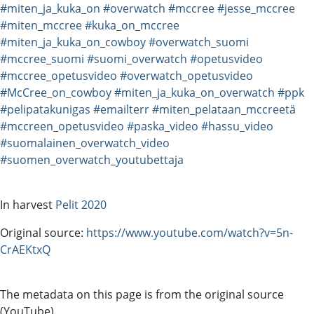
#miten_ja_kuka_on
#overwatch
#mccree
#jesse_mccree
#miten_mccree
#kuka_on_mccree
#miten_ja_kuka_on_cowboy
#overwatch_suomi
#mccree_suomi
#suomi_overwatch
#opetusvideo
#mccree_opetusvideo
#overwatch_opetusvideo
#McCree_on_cowboy
#miten_ja_kuka_on_overwatch
#ppk
#pelipatakunigas
#emailterr
#miten_pelataan_mccreetä
#mccreen_opetusvideo
#paska_video
#hassu_video
#suomalainen_overwatch_video
#suomen_overwatch_youtubettaja
In harvest
Pelit 2020
Original source:
https://www.youtube.com/watch?v=5n-
CrAEKtxQ
The metadata on this page is from the original source
(YouTube).