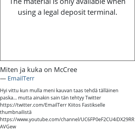
The material is only available when
using a legal deposit terminal.
Miten ja kuka on McCree
―
EmailTerr
Hyi vittu kun mulla meni kauvan taas tehdä tälläinen
paska... mutta ainakin sain tän tehtyy Twitter
https://twitter.com/EmailTerr Kiitos Fastikselle
thumbnailistä
https://www.youtube.com/channel/UC6FP0eF2CU4iDX29RR
AVGew