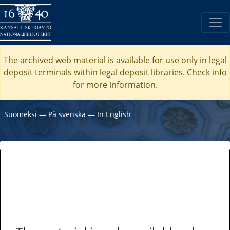
The archived web material is available for use only in legal
deposit terminals within legal deposit libraries. Check
info
for more information.
Suomeksi
―
På svenska
―
In English