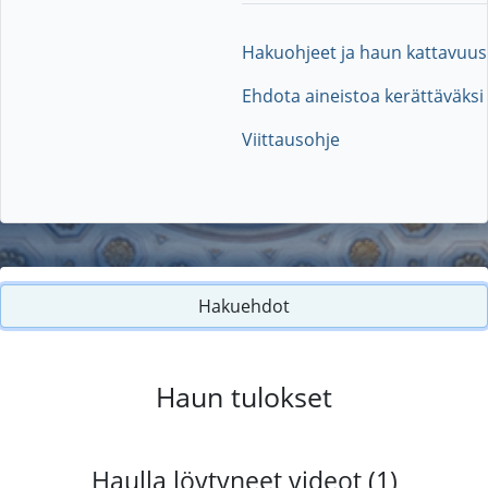
Hakuohjeet ja haun kattavuus
Ehdota aineistoa kerättäväksi
Viittausohje
Hakuehdot
Haun tulokset
Haulla löytyneet videot (1)