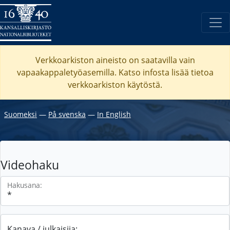
Verkkoarkiston aineisto on saatavilla vain
vapaakappaletyöasemilla. Katso
infosta
lisää tietoa
verkkoarkiston käytöstä.
Suomeksi
―
På svenska
―
In English
Videohaku
Hakusana:
Kanava / julkaisija: