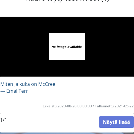
Miten ja kuka on McCree
― EmailTerr
Julkaistu 2020-08-20 00:00:00 / Tallennettu 2021-05-22
1/1
Näytä lisää