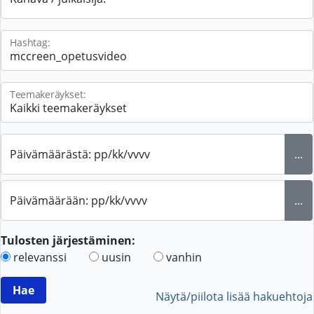
Hashtag:
Teemakeräykset:
Päivämäärästä: pp/kk/vvvv
...
Päivämäärään: pp/kk/vvvv
...
Tulosten järjestäminen:
relevanssi
uusin
vanhin
Näytä/piilota lisää hakuehtoja