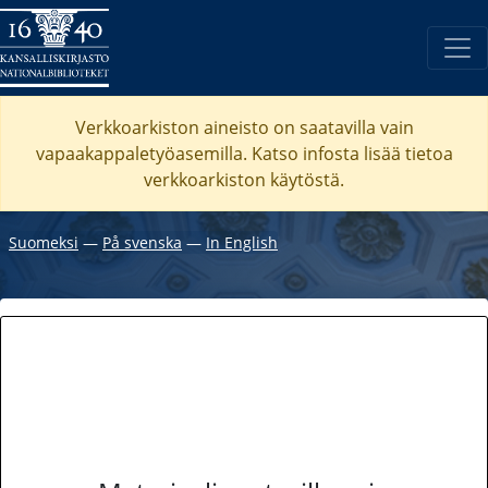
Verkkoarkiston aineisto on saatavilla vain
vapaakappaletyöasemilla. Katso
infosta
lisää tietoa
verkkoarkiston käytöstä.
Suomeksi
―
På svenska
―
In English