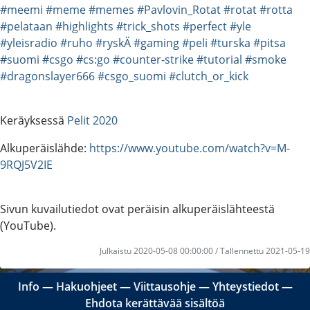
#meemi
#meme
#memes
#Pavlovin_Rotat
#rotat
#rotta
#pelataan
#highlights
#trick_shots
#perfect
#yle
#yleisradio
#ruho
#ryskÄ
#gaming
#peli
#turska
#pitsa
#suomi
#csgo
#cs:go
#counter-strike
#tutorial
#smoke
#dragonslayer666
#csgo_suomi
#clutch_or_kick
Keräyksessä
Pelit 2020
Alkuperäislähde:
https://www.youtube.com/watch?v=M-
9RQJ5V2IE
Sivun kuvailutiedot ovat peräisin alkuperäislähteestä
(YouTube).
Julkaistu 2020-05-08 00:00:00 / Tallennettu 2021-05-19
Info
―
Hakuohjeet
―
Viittausohje
―
Yhteystiedot
―
Ehdota kerättävää sisältöä