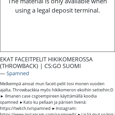
The material is only available when
using a legal deposit terminal.
EKAT FACEITPELIT HIKIKOMEROSSA
(THROWBACK) | CS:GO SUOMI
―
Spamned
Melkeimpä ainoat mun faceit-pelit tosi monen vuoden
ajalta. Throwbackkia myös hikikomeron ekoihin setteihin:D
► Ilmanen case csgoempireen käyttämällä koodia
spamned ►Kato ku pellaan ja pärisen livenä:
https://twitch.tv/spamned ►Instagram:
https://www.instagram.com/spamnedi/ ►Lisää mut snäpis: