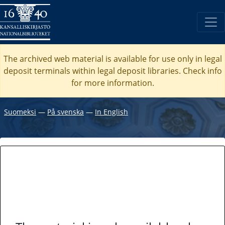
The archived web material is available for use only in legal
deposit terminals within legal deposit libraries. Check
info
for more information.
Suomeksi
―
På svenska
―
In English