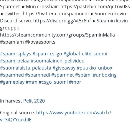
Spamnet ►Mun crosshair: https://pastebin.com/qcTnv08s
►Twitter: https://twitter.com/spamnedi ►Suomen kovin
Discord servu: https://discord.gg/vt5r6hf ►Steamin kovin
grouppi:
https://steamcommunity.com/groups/SpaminMafia
#spamfam #kovaesports
#spam_splays
#spam_cs_go
#global_elite_suomi
#spam_pelaa
#suomalainen_pelivideo
#suomalaista_pelausta
#giveaway
#puukko_unbox
#spamned
#spamnedi
#spamnet
#spämi
#unboxing
#gameplay
#mm
#csgo_suomi
#mor
In harvest
Pelit 2020
Original source:
https://www.youtube.com/watch?
v=3iQYYcxkbIE