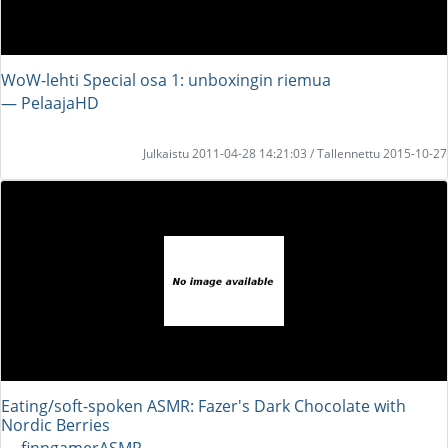
WoW-lehti Special osa 1: unboxingin riemua
― PelaajaHD
Julkaistu 2011-04-28 14:21:03 / Tallennettu 2015-10-27
Eating/soft-spoken ASMR: Fazer's Dark Chocolate with
Nordic Berries
― finngamerASMR