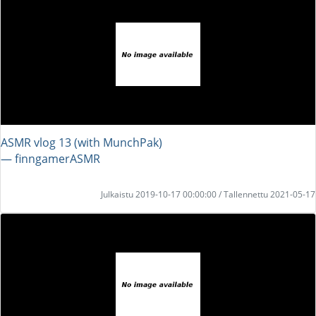
ASMR vlog 13 (with MunchPak)
― finngamerASMR
Julkaistu 2019-10-17 00:00:00 / Tallennettu 2021-05-17