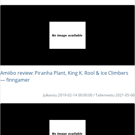
Amiibo review: Piranha Plant, King K. Rool & Ice Climbers
― finngamer
Julkaistu 2019-02-14 00:00:00 / Tallennettu 2021-05-06