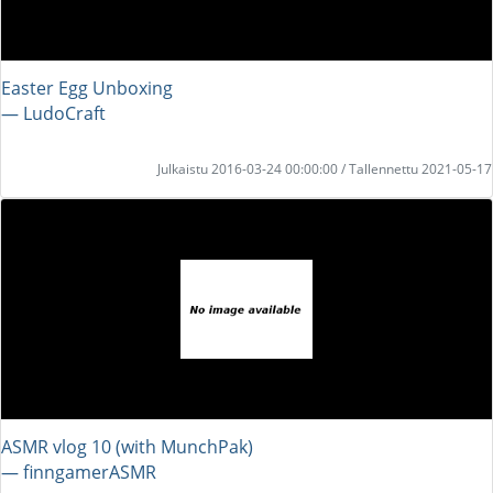
Easter Egg Unboxing
― LudoCraft
Julkaistu 2016-03-24 00:00:00 / Tallennettu 2021-05-17
ASMR vlog 10 (with MunchPak)
― finngamerASMR