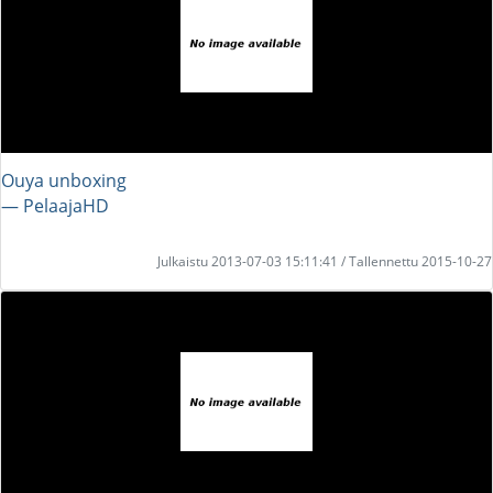
Ouya unboxing
― PelaajaHD
Julkaistu 2013-07-03 15:11:41 / Tallennettu 2015-10-27