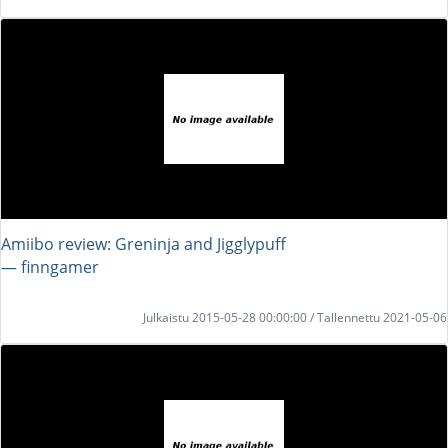
Amiibo review: Greninja and Jigglypuff
― finngamer
Julkaistu 2015-05-28 00:00:00 / Tallennettu 2021-05-06