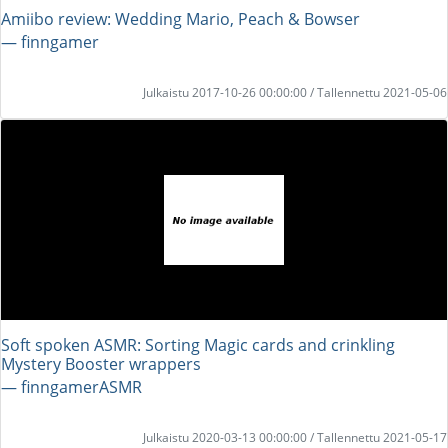
Amiibo review: Wedding Mario, Peach & Bowser
― finngamer
Julkaistu 2017-10-26 00:00:00 / Tallennettu 2021-05-06
Soft spoken ASMR: Sorting Magic cards and crinkling
Mystery Booster wrappers
― finngamerASMR
Julkaistu 2020-03-13 00:00:00 / Tallennettu 2021-05-17