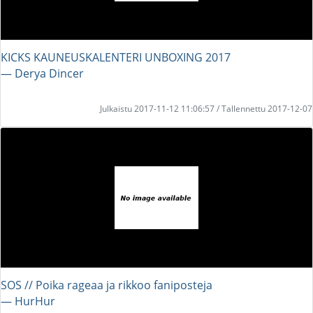
KICKS KAUNEUSKALENTERI UNBOXING 2017
― Derya Dincer
Julkaistu 2017-11-12 11:06:57 / Tallennettu 2017-12-07
SOS // Poika rageaa ja rikkoo faniposteja
― HurHur