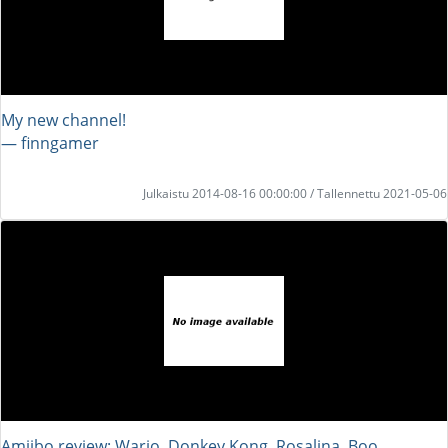
My new channel!
― finngamer
Julkaistu 2014-08-16 00:00:00 / Tallennettu 2021-05-06
Amiibo review: Wario, Donkey Kong, Rosalina, Boo