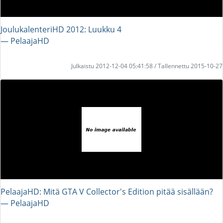
JoulukalenteriHD 2012: Luukku 4
― PelaajaHD
Julkaistu 2012-12-04 05:41:58 / Tallennettu 2015-10-27
PelaajaHD: Mitä GTA V Collector's Edition pitää sisällään?
― PelaajaHD