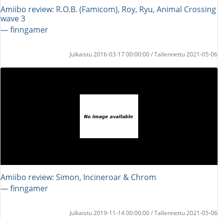
Amiibo review: R.O.B. (Famicom), Roy, Ryu, Animal Crossing
wave 3
― finngamer
Julkaistu 2016-03-17 00:00:00 / Tallennettu 2021-05-06
Amiibo review: Simon, Incineroar & Chrom
― finngamer
Julkaistu 2019-11-14 00:00:00 / Tallennettu 2021-05-06