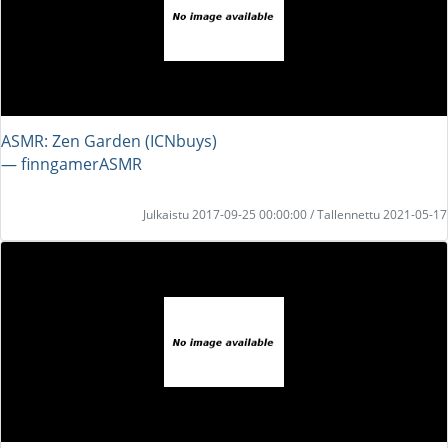
ASMR: Zen Garden (ICNbuys)
― finngamerASMR
Julkaistu 2017-09-25 00:00:00 / Tallennettu 2021-05-17