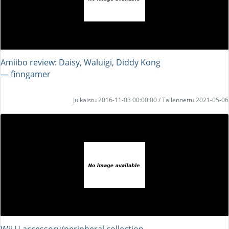
Amiibo review: Daisy, Waluigi, Diddy Kong
― finngamer
Julkaistu 2016-11-03 00:00:00 / Tallennettu 2021-05-06
Wii U accessory/peripheral collection