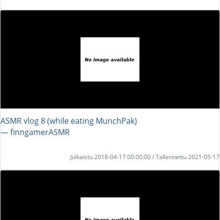
ASMR vlog 8 (while eating MunchPak)
― finngamerASMR
Julkaistu 2018-04-17 00:00:00 / Tallennettu 2021-05-17