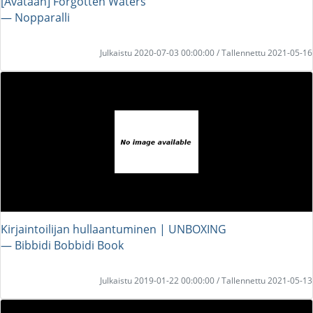
[Avataan] Forgotten Waters
― Nopparalli
Julkaistu 2020-07-03 00:00:00 / Tallennettu 2021-05-16
Kirjaintoilijan hullaantuminen | UNBOXING
― Bibbidi Bobbidi Book
Julkaistu 2019-01-22 00:00:00 / Tallennettu 2021-05-13