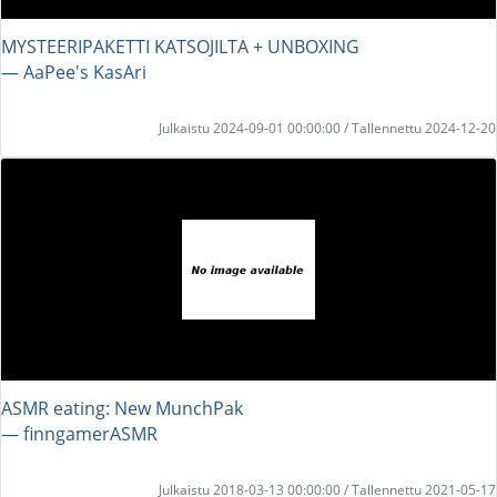
MYSTEERIPAKETTI KATSOJILTA + UNBOXING
― AaPee's KasAri
Julkaistu 2024-09-01 00:00:00 / Tallennettu 2024-12-20
ASMR eating: New MunchPak
― finngamerASMR
Julkaistu 2018-03-13 00:00:00 / Tallennettu 2021-05-17