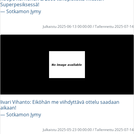
Superpesiksessä!
― Sotkamon Jymy
Julkaistu 2025-06-13 00:00:00 / Tallennettu 2025-07-14
Iivari Vihanto: Eiköhän me viihdyttävä ottelu saadaan
aikaan!
― Sotkamon Jymy
Julkaistu 2025-05-23 00:00:00 / Tallennettu 2025-07-14