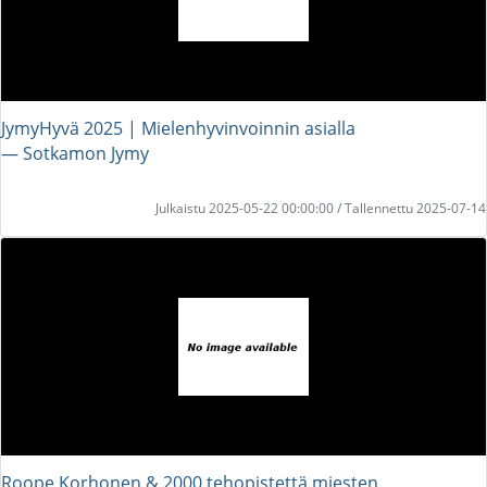
JymyHyvä 2025 | Mielenhyvinvoinnin asialla
― Sotkamon Jymy
Julkaistu 2025-05-22 00:00:00 / Tallennettu 2025-07-14
Roope Korhonen & 2000 tehopistettä miesten