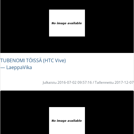
TUBENOMI TÖISSÄ (HTC Vive)
― LaeppaVika
Julkaistu 2016-07-02 09:57:16 / Tallennettu 2017-12-07