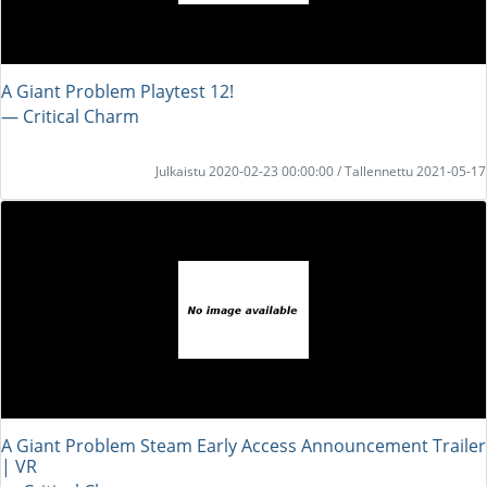
A Giant Problem Playtest 12!
― Critical Charm
Julkaistu 2020-02-23 00:00:00 / Tallennettu 2021-05-17
A Giant Problem Steam Early Access Announcement Trailer
| VR