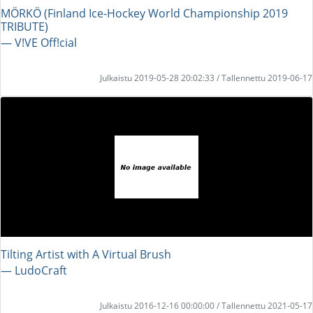
MÖRKÖ (Finland Ice-Hockey World Championship 2019
TRIBUTE)
― V!VE Off!cial
Julkaistu 2019-05-28 20:02:33 / Tallennettu 2019-06-17
Tilting Artist with A Virtual Brush
― LudoCraft
Julkaistu 2016-12-16 00:00:00 / Tallennettu 2021-05-17