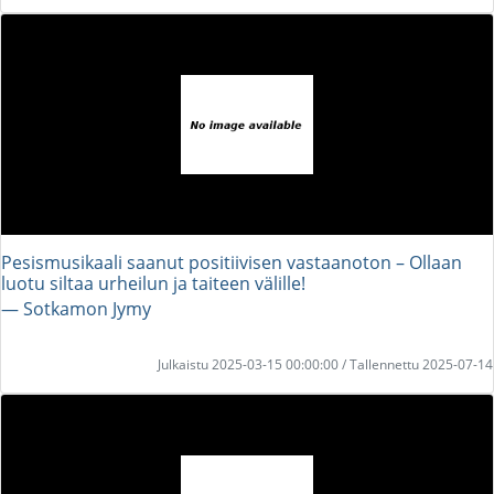
Pesismusikaali saanut positiivisen vastaanoton – Ollaan
luotu siltaa urheilun ja taiteen välille!
― Sotkamon Jymy
Julkaistu 2025-03-15 00:00:00 / Tallennettu 2025-07-14