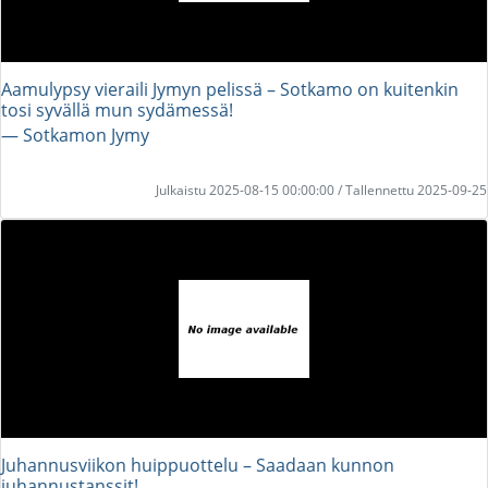
Aamulypsy vieraili Jymyn pelissä – Sotkamo on kuitenkin
tosi syvällä mun sydämessä!
― Sotkamon Jymy
Julkaistu 2025-08-15 00:00:00 / Tallennettu 2025-09-25
Juhannusviikon huippuottelu – Saadaan kunnon
juhannustanssit!