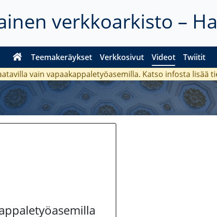
inen verkkoarkisto – H
Teemakeräykset
Verkkosivut
Videot
Twiitit
aatavilla vain vapaakappaletyöasemilla. Katso
infosta
lisää t
kappaletyöasemilla