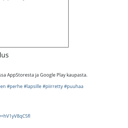
lus
issa AppStoresta ja Google Play kaupasta.
ren
#perhe
#lapsille
#piirretty
#puuhaa
v=hV1yV8qC5fI