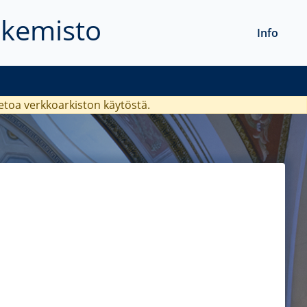
akemisto
Info
ietoa verkkoarkiston käytöstä.