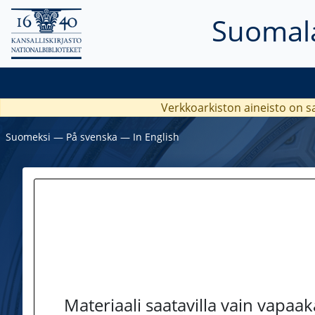
Suomala
Verkkoarkiston aineisto on s
Suomeksi
―
På svenska
―
In English
Materiaali saatavilla vain vapaa