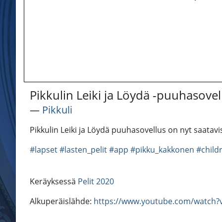
Pikkulin Leiki ja Löydä -puuhasovel
―
Pikkuli
Pikkulin Leiki ja Löydä puuhasovellus on nyt saatav
#lapset
#lasten_pelit
#app
#pikku_kakkonen
#child
Keräyksessä
Pelit 2020
Alkuperäislähde:
https://www.youtube.com/watch?