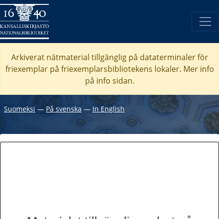
Arkiverat nätmaterial tillgänglig på dataterminaler för
friexemplar på friexemplarsbibliotekens lokaler. Mer info
på info sidan.
Suomeksi
―
På svenska
―
In English