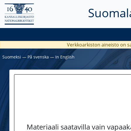
Suomala
Verkkoarkiston aineisto on s
Suomeksi
―
På svenska
―
In English
Materiaali saatavilla vain vapaa