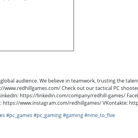
global audience. We believe in teamwork, trusting the talen
://www.redhillgames.com/ Check out our tactical PC shooter 
a: LinkedIn: https://linkedin.com/company/redhill-games/ F
am: https://www.instagram.com/redhillgames/ VKontakte: ht
es
#pc_games
#pc_gaming
#gaming
#nine_to_five