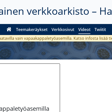
inen verkkoarkisto – H
Teemakeräykset
Verkkosivut
Videot
Twiitit
aatavilla vain vapaakappaletyöasemilla. Katso
infosta
lisää t
kappaletyöasemilla