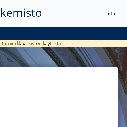
akemisto
Info
ietoa verkkoarkiston käytöstä.