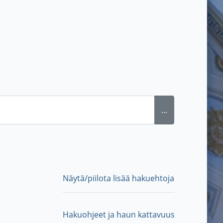
...
Näytä/piilota lisää hakuehtoja
Hakuohjeet ja haun kattavuus