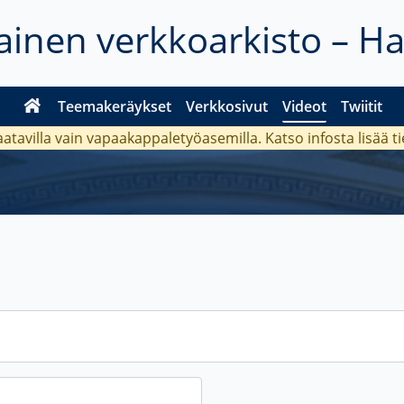
inen verkkoarkisto – H
Teemakeräykset
Verkkosivut
Videot
Twiitit
aatavilla vain vapaakappaletyöasemilla. Katso
infosta
lisää t