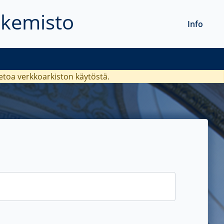
akemisto
Info
ietoa verkkoarkiston käytöstä.