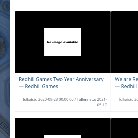
Redhill Games Two Year Anniversary
We are Re
― Redhill Games
― Redhil
Julkaistu 2020-09-23 00:00:00 / Tallennettu 2021-
Julkaistu 
05-17