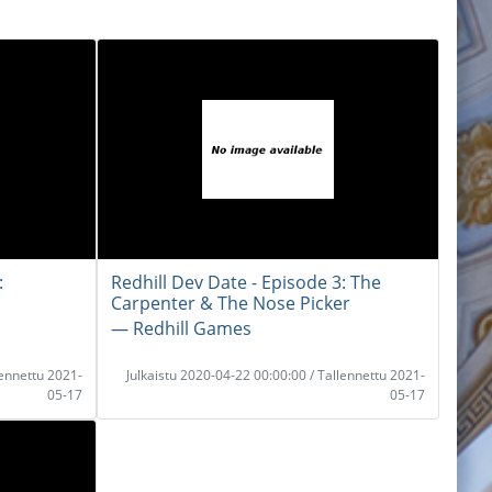
:
Redhill Dev Date - Episode 3: The
Carpenter & The Nose Picker
― Redhill Games
lennettu 2021-
Julkaistu 2020-04-22 00:00:00 / Tallennettu 2021-
05-17
05-17