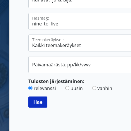
Hashtag:
Teemakeräykset:
Päivämäärästä: pp/kk/vvvv
Tulosten järjestäminen:
relevanssi
uusin
vanhin