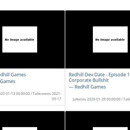
dhill Games
Redhill Dev Date - Episode 1
Corporate Bullshit
l Games
― Redhill Games
2020-01-13 00:00:00 / Tallennettu 2021-
05-17
Julkaistu 2020-01-28 00:00:00 / Tal