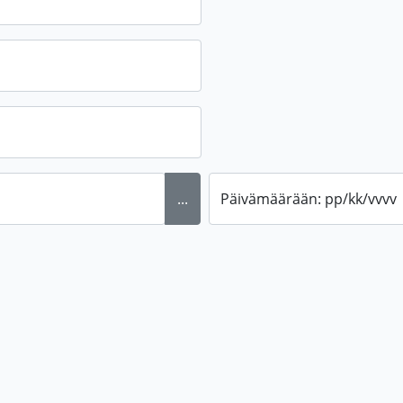
...
Päivämäärään: pp/kk/vvvv