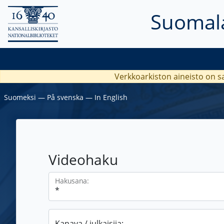
Suomala
Verkkoarkiston aineisto on s
Suomeksi
―
På svenska
―
In English
Videohaku
Hakusana:
Kanava / julkaisija: