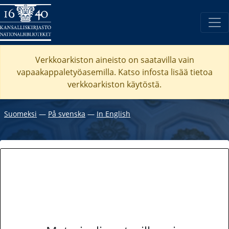
Verkkoarkiston aineisto on saatavilla vain
vapaakappaletyöasemilla. Katso
infosta
lisää tietoa
verkkoarkiston käytöstä.
Suomeksi
―
På svenska
―
In English