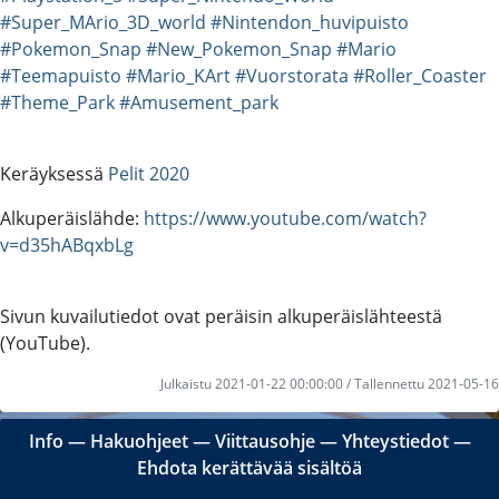
#Super_MArio_3D_world
#Nintendon_huvipuisto
#Pokemon_Snap
#New_Pokemon_Snap
#Mario
#Teemapuisto
#Mario_KArt
#Vuorstorata
#Roller_Coaster
#Theme_Park
#Amusement_park
Keräyksessä
Pelit 2020
Alkuperäislähde:
https://www.youtube.com/watch?
v=d35hABqxbLg
Sivun kuvailutiedot ovat peräisin alkuperäislähteestä
(YouTube).
Julkaistu 2021-01-22 00:00:00 / Tallennettu 2021-05-16
Info
―
Hakuohjeet
―
Viittausohje
―
Yhteystiedot
―
Ehdota kerättävää sisältöä