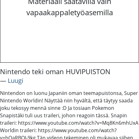
Materiaali saatavilla vain
vapaakappaletyöasemilla
Nintendo teki oman HUVIPUISTON
―
Luugi
Nintendon on luonu Japaniin oman teemapuistonsa, Super
Nintendo Worldin! Näyttää niin hyvältä, että täytyy saada
joku tekosyy mennä sinne :D Ja tosiaan Pokemon
Snapistäki tuli uus traileri, johon reagoin tässä. Snapin
traileri: https://www.youtube.com/watch?v=Mq8Kn6mhUxA
Worldin traileri: https://www.youtube.com/watch?
v=hQaRBOI-9kg Tän videon tekeminen oli mukavaa siihen