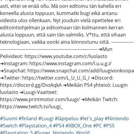
asti, ettei se enää ollu. Mä oon editoinu tän kahella eri
koneella alusta loppuun, kummatki bugi eikä antanu
videota ulos ollenkaan. Nyt jouduin vielä opettelee eri
editointiohjelman ja editoimaan tän kolmannen kerran
alusta loppuun, että sain tän valmiiks. V*ttu, että vihaan
teknologiaan, vaikka oonki aina kiinnostunu siitä. ---------------
----------------------------------------------------------------- ➜Mun
Pelivideot: https://www.youtube.com/c/luolasto
➜Instagram: https://www.instagram.com/l.u.u.g.i/
➜Snapchat: https://www.snapchat.com/add/luugivonkoopa
➜Twitter: https://twitter.com/L_U_U_G_I ➜Discord:
https://discord.gg/DvzAqkA ➜Meikän PS4 yhteisö: Luugin
luolasto ➜Luugi-Vaatteet:
https://www.printmotor.com/luugi/ ➜Meikän Twitch:
https://www.twitch.tv/luugi_
#Suomi
#finland
#Luugi
#läpipeluu
#let's_play
#Nintendo
#Switch
#Playstation_4
#PS4
#XBOX_One
#PC
#PS5
#Playstation_5
#Super_Nintendo_World