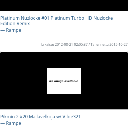
Platinum Nuzlocke #01 Platinum Turbo HD Nuzlocke
Edition Remix
― Rampe
Julkaistu 2012-08-21 02:05:37 / Tallennettu 2015-10-27
Pikmin 2 #20 Mailavelkoja w/ Vilde321
― Rampe