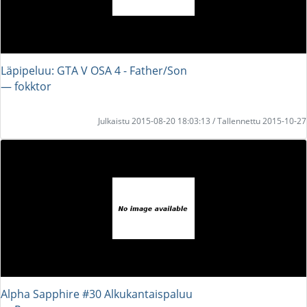
Läpipeluu: GTA V OSA 4 - Father/Son
― fokktor
Julkaistu 2015-08-20 18:03:13 / Tallennettu 2015-10-27
Alpha Sapphire #30 Alkukantaispaluu