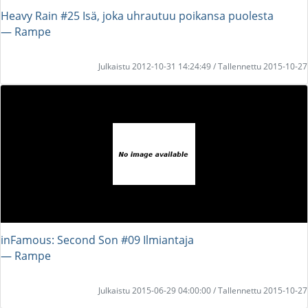
Heavy Rain #25 Isä, joka uhrautuu poikansa puolesta
― Rampe
Julkaistu 2012-10-31 14:24:49 / Tallennettu 2015-10-27
inFamous: Second Son #09 Ilmiantaja
― Rampe
Julkaistu 2015-06-29 04:00:00 / Tallennettu 2015-10-27