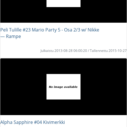
Peli Tulille #23 Mario Party 5 - Osa 2/3 w/ Nikke
― Rampe
Julkaistu 2013-08-28 06:00:20 / Tallennettu 2015-10-27
Alpha Sapphire #04 Kivimerkki