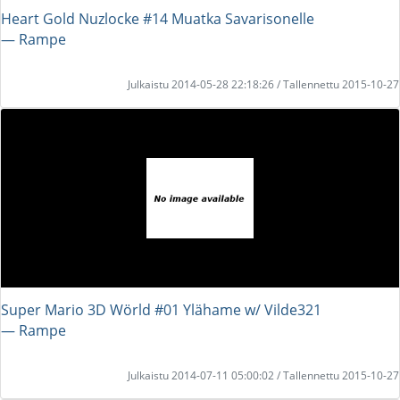
Heart Gold Nuzlocke #14 Muatka Savarisonelle
― Rampe
Julkaistu 2014-05-28 22:18:26 / Tallennettu 2015-10-27
Super Mario 3D Wörld #01 Ylähame w/ Vilde321
― Rampe
Julkaistu 2014-07-11 05:00:02 / Tallennettu 2015-10-27