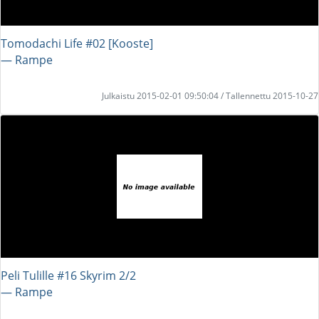
Tomodachi Life #02 [Kooste]
― Rampe
Julkaistu 2015-02-01 09:50:04 / Tallennettu 2015-10-27
Peli Tulille #16 Skyrim 2/2
― Rampe