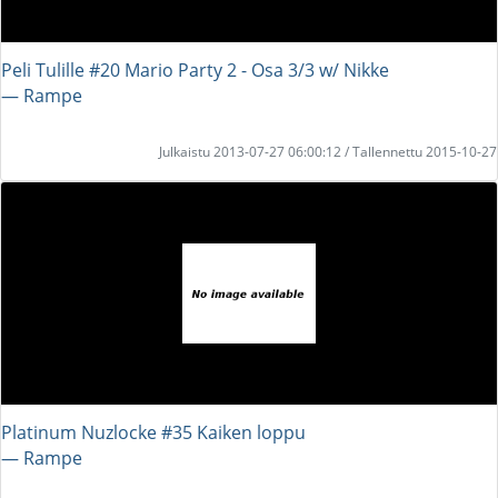
Peli Tulille #20 Mario Party 2 - Osa 3/3 w/ Nikke
― Rampe
Julkaistu 2013-07-27 06:00:12 / Tallennettu 2015-10-27
Platinum Nuzlocke #35 Kaiken loppu
― Rampe