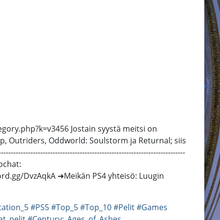
tegory.php?k=v3456 Jostain syystä meitsi on
, Outriders, Oddworld: Soulstorm ja Returnal; siis
------------------------------------------------------------
pchat:
ord.gg/DvzAqkA ➜Meikän PS4 yhteisö: Luugin
tation_5
#PS5
#Top_5
#Top_10
#Pelit
#Games
t_pelit
#Century:_Ages_of_Ashes