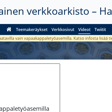
inen verkkoarkisto – H
Teemakeräykset
Verkkosivut
Videot
Twiitit
aatavilla vain vapaakappaletyöasemilla. Katso
infosta
lisää t
kappaletyöasemilla