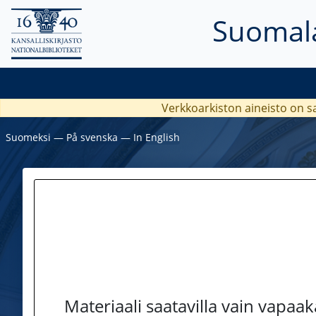
Suomala
Verkkoarkiston aineisto on s
Suomeksi
―
På svenska
―
In English
Materiaali saatavilla vain vapaa