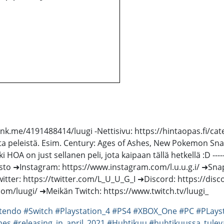
link.me/4191488414/luugi -Nettisivu: https://hintaopas.fi/ca
a peleistä. Esim. Century: Ages of Ashes, New Pokemon Snap
 just sellanen peli, jota kaipaan tällä hetkellä :D --------------------
sto ➜Instagram: https://www.instagram.com/l.u.u.g.i/ ➜Sna
ter: https://twitter.com/L_U_U_G_I ➜Discord: https://disc
om/luugi/ ➜Meikän Twitch: https://www.twitch.tv/luugi_
tendo
#Switch
#Playstation_4
#PS4
#XBOX_One
#PC
#PLays
mes
#releasing_in_april_2021
#Huhtikuu
#huhtikuussa_tuleva