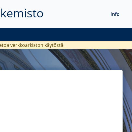
akemisto
Info
ietoa verkkoarkiston käytöstä.