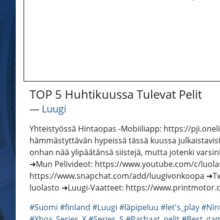
TOP 5 Huhtikuussa Tulevat Pelit
―
Luugi
Yhteistyössä Hintaopas -Mobiiliapp: https://pji.one
hämmästyttävän hypeissä tässä kuussa julkaistavist
onhan nää ylipäätänsä siistejä, mutta jotenki varsinki HOA on
➜Mun Pelivideot: https://www.youtube.com/c/luola
https://www.snapchat.com/add/luugivonkoopa ➜Twit
luolasto ➜Luugi-Vaatteet: https://www.printmotor.c
#Suomi
#finland
#Luugi
#läpipeluu
#let's_play
#Nin
#Xbox_Series_X
#Series_S
#Parhaat_pelit
#Best_ga