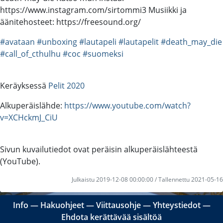
https://www.instagram.com/sirtommi3 Musiikki ja
äänitehosteet: https://freesound.org/
#avataan
#unboxing
#lautapeli
#lautapelit
#death_may_die
#call_of_cthulhu
#coc
#suomeksi
Keräyksessä
Pelit 2020
Alkuperäislähde:
https://www.youtube.com/watch?
v=XCHckmJ_CiU
Sivun kuvailutiedot ovat peräisin alkuperäislähteestä
(YouTube).
Julkaistu 2019-12-08 00:00:00 / Tallennettu 2021-05-16
Info
―
Hakuohjeet
―
Viittausohje
―
Yhteystiedot
―
Ehdota kerättävää sisältöä