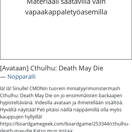
Materiaali saatavilla vain
vapaakappaletyöasemilla
[Avataan] Cthulhu: Death May Die
―
Nopparalli
Iä! Iä! Sinulle! CMONin tuorein miniatyyrimonstermash
Cthulhu: Death May Die on jo ensimmäisten backaajien
hypisteltävänä. Videolla avataan ja ihmetellään sisältöä.
Hyvältä näyttää! Peli pitäisi näillä näppäimillä olla myös
kauppujen hyllyillä!
https://boardgamegeek.com/boardgame/253344/cthulhu-
death-may-die Katso mun instaa: