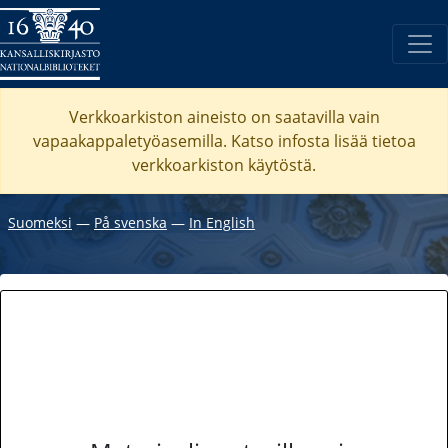
Verkkoarkiston aineisto on saatavilla vain
vapaakappaletyöasemilla. Katso
infosta
lisää tietoa
verkkoarkiston käytöstä.
Suomeksi
―
På svenska
―
In English