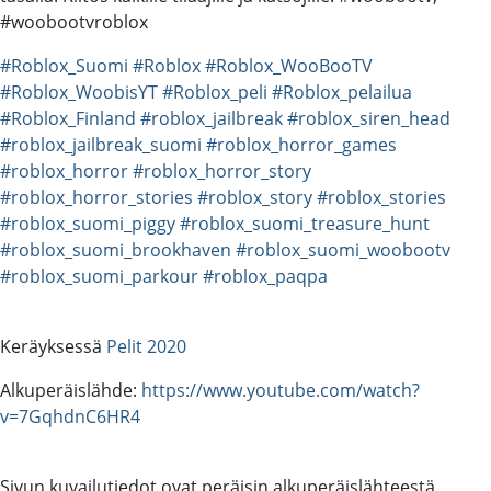
#woobootvroblox
#Roblox_Suomi
#Roblox
#Roblox_WooBooTV
#Roblox_WoobisYT
#Roblox_peli
#Roblox_pelailua
#Roblox_Finland
#roblox_jailbreak
#roblox_siren_head
#roblox_jailbreak_suomi
#roblox_horror_games
#roblox_horror
#roblox_horror_story
#roblox_horror_stories
#roblox_story
#roblox_stories
#roblox_suomi_piggy
#roblox_suomi_treasure_hunt
#roblox_suomi_brookhaven
#roblox_suomi_woobootv
#roblox_suomi_parkour
#roblox_paqpa
Keräyksessä
Pelit 2020
Alkuperäislähde:
https://www.youtube.com/watch?
v=7GqhdnC6HR4
Sivun kuvailutiedot ovat peräisin alkuperäislähteestä