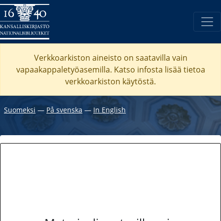
Verkkoarkiston aineisto on saatavilla vain
vapaakappaletyöasemilla. Katso
infosta
lisää tietoa
verkkoarkiston käytöstä.
Suomeksi
―
På svenska
―
In English