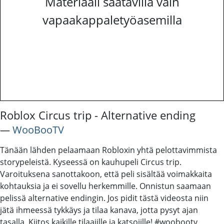
Materiaali saatavilla vain
vapaakappaletyöasemilla
Roblox Circus trip - Alternative ending
―
WooBooTV
Tänään lähden pelaamaan Robloxin yhtä pelottavimmista
storypeleistä. Kyseessä on kauhupeli Circus trip.
Varoituksena sanottakoon, että peli sisältää voimakkaita
kohtauksia ja ei sovellu herkemmille. Onnistun saamaan
pelissä alternative endingin. Jos pidit tästä videosta niin
jätä ihmeessä tykkäys ja tilaa kanava, jotta pysyt ajan
tasalla. Kiitos kaikille tilaajille ja katsojille! #woobootv,