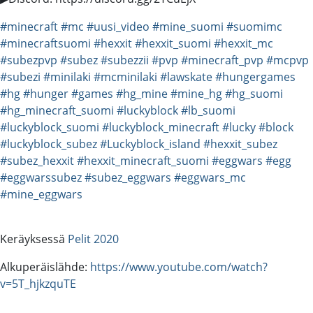
#minecraft
#mc
#uusi_video
#mine_suomi
#suomimc
#minecraftsuomi
#hexxit
#hexxit_suomi
#hexxit_mc
#subezpvp
#subez
#subezzii
#pvp
#minecraft_pvp
#mcpvp
#subezi
#minilaki
#mcminilaki
#lawskate
#hungergames
#hg
#hunger
#games
#hg_mine
#mine_hg
#hg_suomi
#hg_minecraft_suomi
#luckyblock
#lb_suomi
#luckyblock_suomi
#luckyblock_minecraft
#lucky
#block
#luckyblock_subez
#Luckyblock_island
#hexxit_subez
#subez_hexxit
#hexxit_minecraft_suomi
#eggwars
#egg
#eggwarssubez
#subez_eggwars
#eggwars_mc
#mine_eggwars
Keräyksessä
Pelit 2020
Alkuperäislähde:
https://www.youtube.com/watch?
v=5T_hjkzquTE