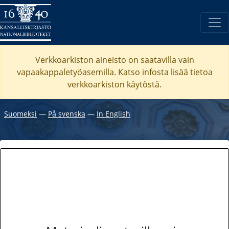
Verkkoarkiston aineisto on saatavilla vain
vapaakappaletyöasemilla. Katso
infosta
lisää tietoa
verkkoarkiston käytöstä.
Suomeksi
―
På svenska
―
In English