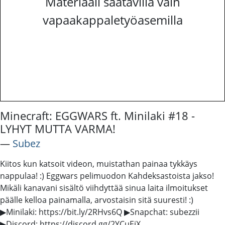
Materiaali saatavilla vain
vapaakappaletyöasemilla
Minecraft: EGGWARS ft. Minilaki #18 -
LYHYT MUTTA VARMA!
―
Subez
Kiitos kun katsoit videon, muistathan painaa tykkäys
nappulaa! :) Eggwars pelimuodon Kahdeksastoista jakso!
Mikäli kanavani sisältö viihdyttää sinua laita ilmoitukset
päälle kelloa painamalla, arvostaisin sitä suuresti! :)
▶Minilaki: https://bit.ly/2RHvs6Q ▶Snapchat: subezzii
▶Discord: https://discord.gg/2YCuEjX