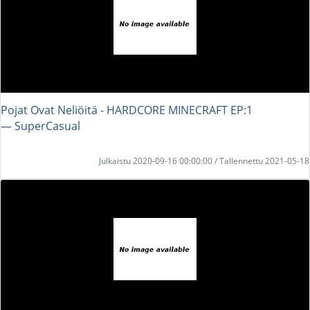
Pojat Ovat Neliöitä - HARDCORE MINECRAFT EP:1
― SuperCasual
Julkaistu 2020-09-16 00:00:00 / Tallennettu 2021-05-18