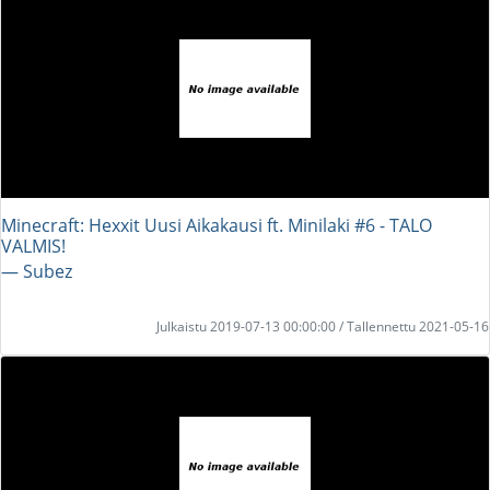
Minecraft: Hexxit Uusi Aikakausi ft. Minilaki #6 - TALO
VALMIS!
― Subez
Julkaistu 2019-07-13 00:00:00 / Tallennettu 2021-05-16