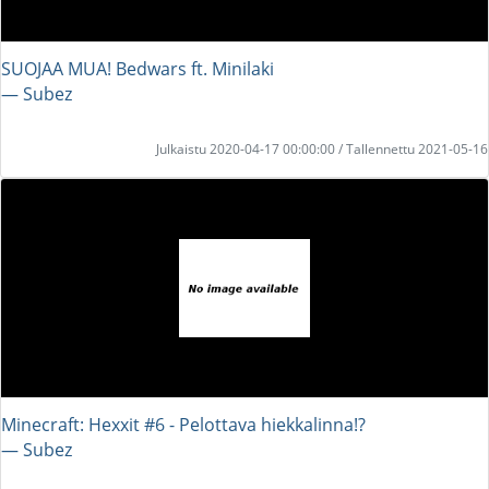
SUOJAA MUA! Bedwars ft. Minilaki
― Subez
Julkaistu 2020-04-17 00:00:00 / Tallennettu 2021-05-16
Minecraft: Hexxit #6 - Pelottava hiekkalinna!?
― Subez