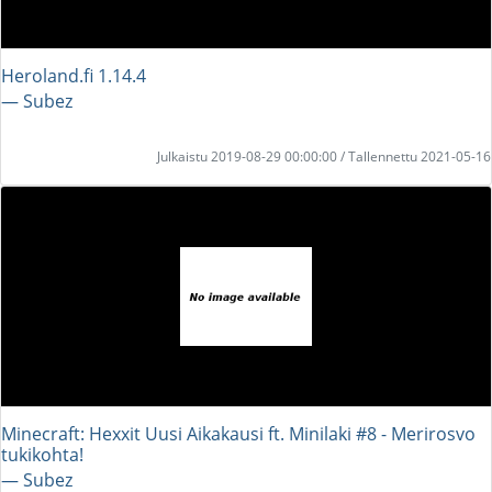
Heroland.fi 1.14.4
― Subez
Julkaistu 2019-08-29 00:00:00 / Tallennettu 2021-05-16
Minecraft: Hexxit Uusi Aikakausi ft. Minilaki #8 - Merirosvo
tukikohta!
― Subez