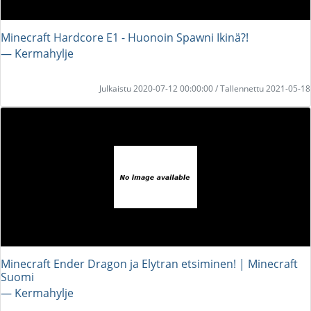
Minecraft Hardcore E1 - Huonoin Spawni Ikinä?!
― Kermahylje
Julkaistu 2020-07-12 00:00:00 / Tallennettu 2021-05-18
Minecraft Ender Dragon ja Elytran etsiminen! | Minecraft
Suomi
― Kermahylje