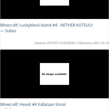
Minecraft: Luckyblock Island #4 - NETHER KUTSUU!
― Subez
Julkaistu 2019-07-13 00:00:00 / Tallennettu 2021-05-16
Minecraft: Hexxit #4 Vallataan linna!