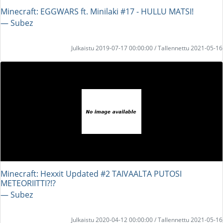
Minecraft: EGGWARS ft. Minilaki #17 - HULLU MATSI!
― Subez
Julkaistu 2019-07-17 00:00:00 / Tallennettu 2021-05-16
Minecraft: Hexxit Updated #2 TAIVAALTA PUTOSI
METEORIITTI?!?
― Subez
Julkaistu 2020-04-12 00:00:00 / Tallennettu 2021-05-16