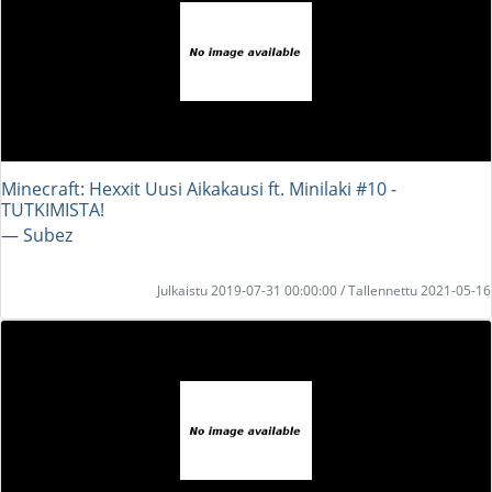
Minecraft: Hexxit Uusi Aikakausi ft. Minilaki #10 -
TUTKIMISTA!
― Subez
Julkaistu 2019-07-31 00:00:00 / Tallennettu 2021-05-16