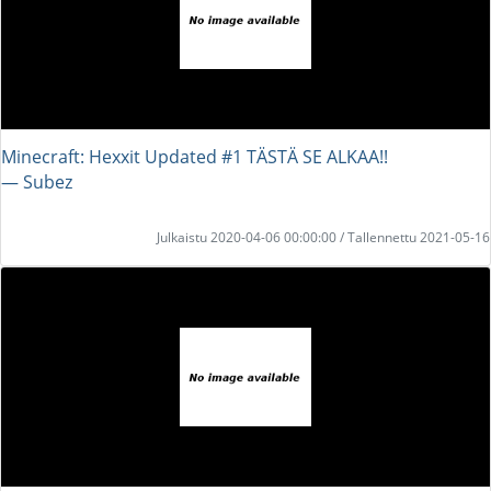
Minecraft: Hexxit Updated #1 TÄSTÄ SE ALKAA!!
― Subez
Julkaistu 2020-04-06 00:00:00 / Tallennettu 2021-05-16