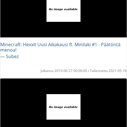
Minecraft: Hexxit Uusi Aikakausi ft. Minilaki #1 - Päätöntä
menoa!
― Subez
Julkaistu 2019-06-27 00:00:00 / Tallennettu 2021-05-16