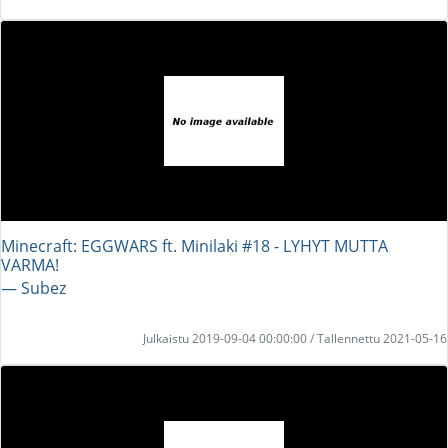
Minecraft: EGGWARS ft. Minilaki #18 - LYHYT MUTTA
VARMA!
― Subez
Julkaistu 2019-09-04 00:00:00 / Tallennettu 2021-05-16