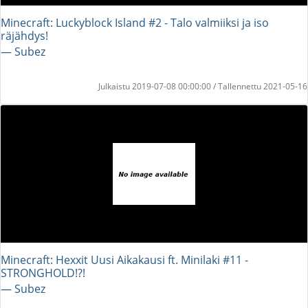
Minecraft: Luckyblock Island #2 - Talo valmiiksi ja iso
räjähdys!
― Subez
Julkaistu 2019-07-08 00:00:00 / Tallennettu 2021-05-16
Minecraft: Hexxit Uusi Aikakausi ft. Minilaki #11 -
STRONGHOLD!?!
― Subez