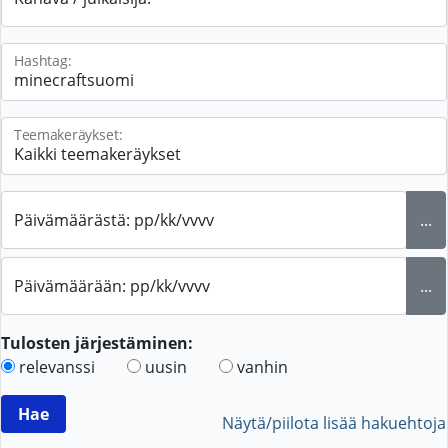
Hashtag:
Teemakeräykset:
Päivämäärästä: pp/kk/vvvv
...
Päivämäärään: pp/kk/vvvv
...
Tulosten järjestäminen:
relevanssi
uusin
vanhin
Näytä/piilota lisää hakuehtoja