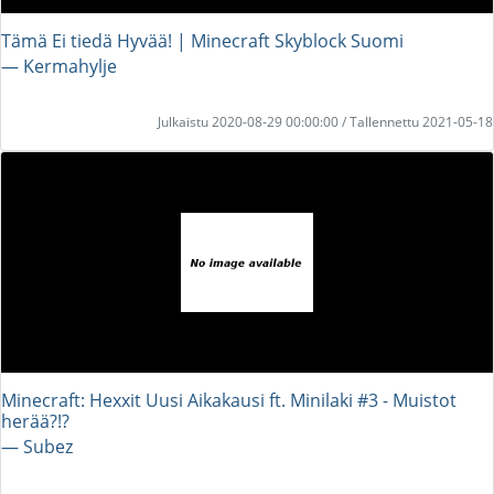
Tämä Ei tiedä Hyvää! | Minecraft Skyblock Suomi
― Kermahylje
Julkaistu 2020-08-29 00:00:00 / Tallennettu 2021-05-18
Minecraft: Hexxit Uusi Aikakausi ft. Minilaki #3 - Muistot
herää?!?
― Subez