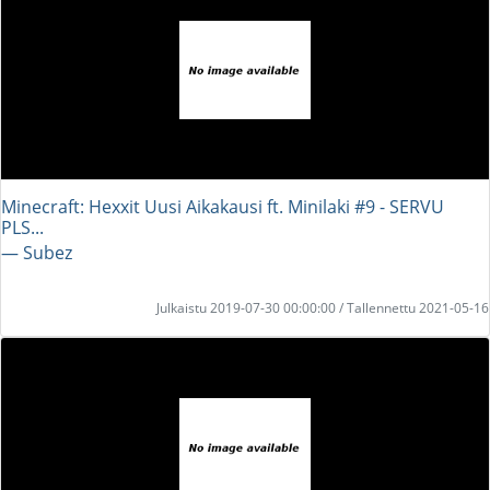
Minecraft: Hexxit Uusi Aikakausi ft. Minilaki #9 - SERVU
PLS...
― Subez
Julkaistu 2019-07-30 00:00:00 / Tallennettu 2021-05-16