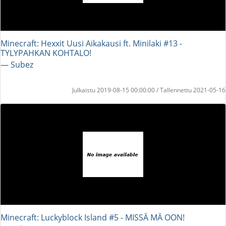
Minecraft: Hexxit Uusi Aikakausi ft. Minilaki #13 -
TYLYPAHKAN KOHTALO!
― Subez
Julkaistu 2019-08-15 00:00:00 / Tallennettu 2021-05-16
Minecraft: Luckyblock Island #5 - MISSÄ MÄ OON!