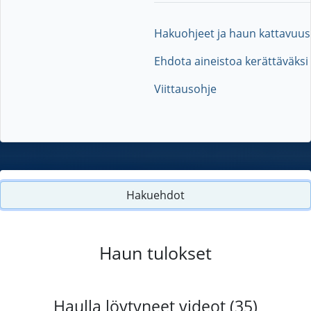
Hakuohjeet ja haun kattavuus
Ehdota aineistoa kerättäväksi
Viittausohje
Hakuehdot
Haun tulokset
Haulla löytyneet videot (35)