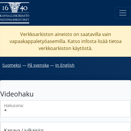
Verkkoarkiston aineisto on saatavilla vain
vapaakappaletyöasemilla. Katso
infosta
lisää tietoa
verkkoarkiston käytöstä.
Suomeksi
―
På svenska
―
In English
Videohaku
Hakusana:
Kanava / julkaisija: