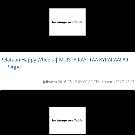
Pelataan Happy Wheels | MUISTA KÄYTTÄÄ KYPÄRÄÄ! #9
― Paqpa
Julkaistu 2016-05-12 09:00:02 / Tallennettu 2017-12-07