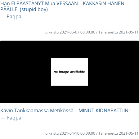
Hän EI PÄÄSTÄNYT Mua VESSAAN... KAKKASIN HÄNEN
PÄÄLLE. (stupid boy)
― Paqpa
Julkaistu 2021-05-07 00:00:00 / Tallennettu 2021-05-11
Kävin Tankkaamassa Metikössä... MINUT KIDNAPATTIIN!
― Paqpa
Julkaistu 2021-04-10 00:00:00 / Tallennettu 2021-05-11