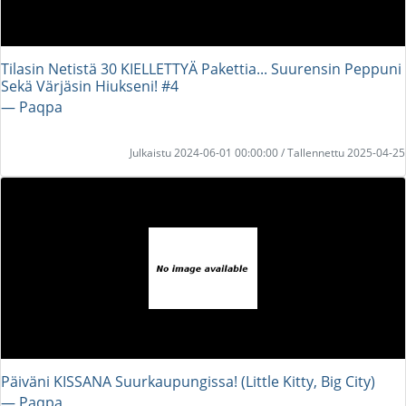
Tilasin Netistä 30 KIELLETTYÄ Pakettia... Suurensin Peppuni
Sekä Värjäsin Hiukseni! #4
― Paqpa
Julkaistu 2024-06-01 00:00:00 / Tallennettu 2025-04-25
Päiväni KISSANA Suurkaupungissa! (Little Kitty, Big City)
― Paqpa