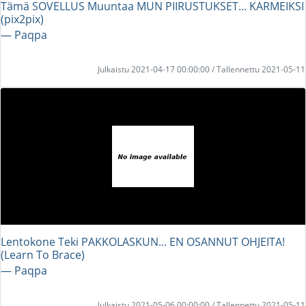
Tämä SOVELLUS Muuntaa MUN PIIRUSTUKSET... KARMEIKSI
(pix2pix)
― Paqpa
Julkaistu 2021-04-17 00:00:00 / Tallennettu 2021-05-11
Lentokone Teki PAKKOLASKUN... EN OSANNUT OHJEITA!
(Learn To Brace)
― Paqpa
Julkaistu 2021-05-06 00:00:00 / Tallennettu 2021-05-11