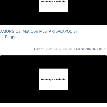
AMONG US, Mut Oon MESTARI SALAPOLIISI...
― Paqpa
Julkaistu 2021-04-09 00:00:00 / Tallennettu 2021-05-11