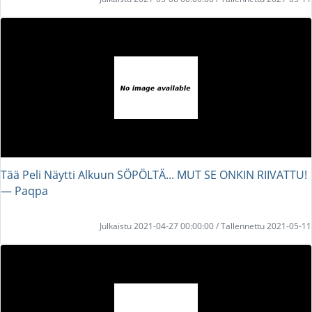
Tää Peli Näytti Alkuun SÖPÖLTÄ... MUT SE ONKIN RIIVATTU!
― Paqpa
Julkaistu 2021-04-27 00:00:00 / Tallennettu 2021-05-11