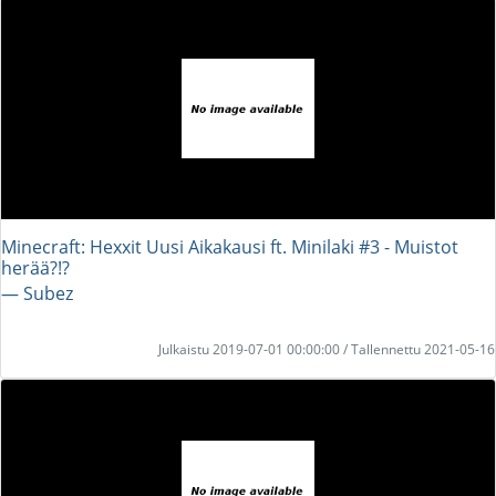
Minecraft: Hexxit Uusi Aikakausi ft. Minilaki #3 - Muistot
herää?!?
― Subez
Julkaistu 2019-07-01 00:00:00 / Tallennettu 2021-05-16