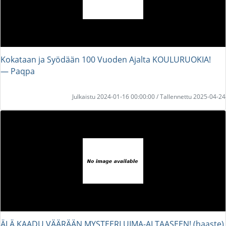
Kokataan ja Syödään 100 Vuoden Ajalta KOULURUOKIA!
― Paqpa
Julkaistu 2024-01-16 00:00:00 / Tallennettu 2025-04-24
ÄLÄ KAADU VÄÄRÄÄN MYSTEERI UIMA-ALTAASEEN! (haaste)