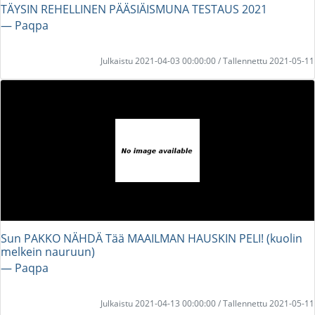
TÄYSIN REHELLINEN PÄÄSIÄISMUNA TESTAUS 2021
― Paqpa
Julkaistu 2021-04-03 00:00:00 / Tallennettu 2021-05-11
Sun PAKKO NÄHDÄ Tää MAAILMAN HAUSKIN PELI! (kuolin
melkein nauruun)
― Paqpa
Julkaistu 2021-04-13 00:00:00 / Tallennettu 2021-05-11