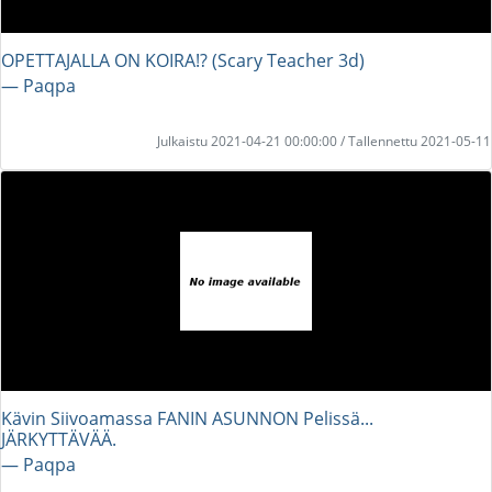
OPETTAJALLA ON KOIRA!? (Scary Teacher 3d)
― Paqpa
Julkaistu 2021-04-21 00:00:00 / Tallennettu 2021-05-11
Kävin Siivoamassa FANIN ASUNNON Pelissä...
JÄRKYTTÄVÄÄ.
― Paqpa