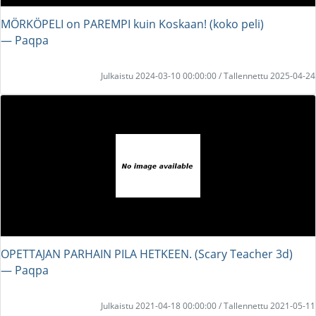
MÖRKÖPELI on PAREMPI kuin Koskaan! (koko peli)
― Paqpa
Julkaistu 2024-03-10 00:00:00 / Tallennettu 2025-04-24
OPETTAJAN PARHAIN PILA HETKEEN. (Scary Teacher 3d)
― Paqpa
Julkaistu 2021-04-18 00:00:00 / Tallennettu 2021-05-11