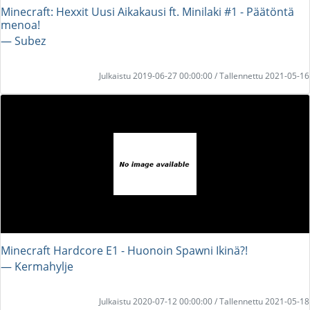
Minecraft: Hexxit Uusi Aikakausi ft. Minilaki #1 - Päätöntä
menoa!
― Subez
Julkaistu 2019-06-27 00:00:00 / Tallennettu 2021-05-16
Minecraft Hardcore E1 - Huonoin Spawni Ikinä?!
― Kermahylje
Julkaistu 2020-07-12 00:00:00 / Tallennettu 2021-05-18