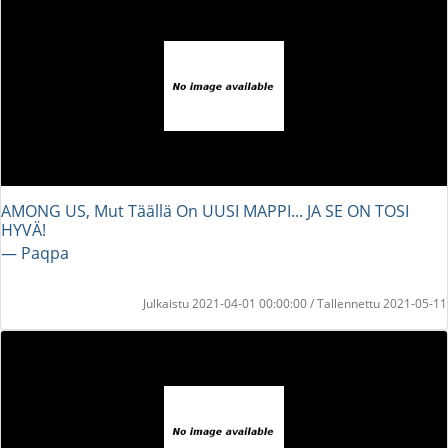
AMONG US, Mut Täällä On UUSI MAPPI... JA SE ON TOSI
HYVÄ!
― Paqpa
Julkaistu 2021-04-01 00:00:00 / Tallennettu 2021-05-11