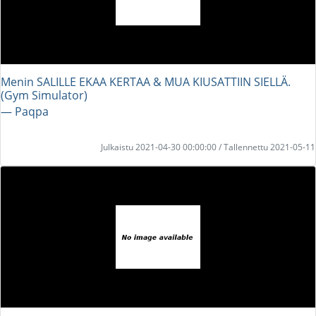
Menin SALILLE EKAA KERTAA & MUA KIUSATTIIN SIELLÄ.
(Gym Simulator)
― Paqpa
Julkaistu 2021-04-30 00:00:00 / Tallennettu 2021-05-11