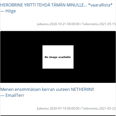
HEROBRINE YRITTI TEHDÄ TÄMÄN MINULLE... *vaarallista*
― Höge
Julkaistu 2020-10-21 00:00:00 / Tallennettu 2021-05-15
Menen ensimmäisen kerran uuteen NETHERIIN!!
― EmailTerr
Julkaistu 2020-07-10 00:00:00 / Tallennettu 2021-05-22