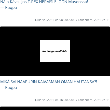
Näin Kävisi Jos T-REX HERÄISI ELOON Museossa!
― Paqpa
Julkaistu 2021-05-08 00:00:00 / Tallennettu 2021-05-11
MIKÄ SAI NAAPURIN KAIVAMAAN OMAN HAUTANSA?!
― Paqpa
Julkaistu 2021-04-16 00:00:00 / Tallennettu 2021-05-11