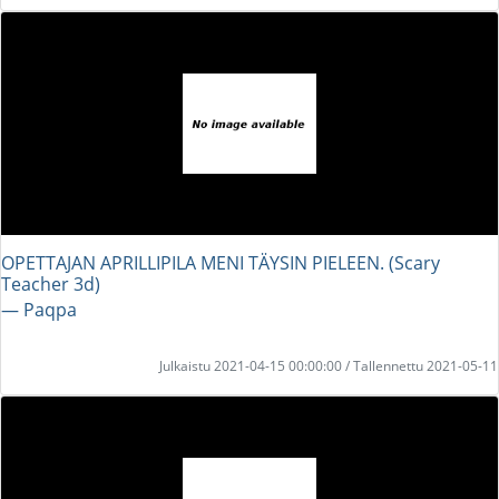
OPETTAJAN APRILLIPILA MENI TÄYSIN PIELEEN. (Scary
Teacher 3d)
― Paqpa
Julkaistu 2021-04-15 00:00:00 / Tallennettu 2021-05-11