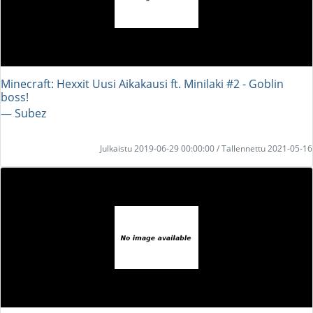
Minecraft: Hexxit Uusi Aikakausi ft. Minilaki #2 - Goblin
boss!
― Subez
Julkaistu 2019-06-29 00:00:00 / Tallennettu 2021-05-16