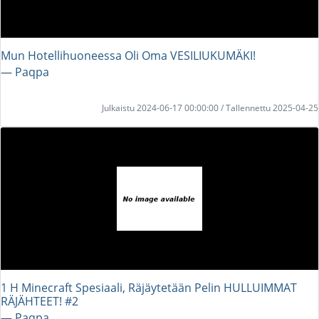
Mun Hotellihuoneessa Oli Oma VESILIUKUMÄKI!
― Paqpa
Julkaistu 2024-06-17 00:00:00 / Tallennettu 2025-04-25
1 H Minecraft Spesiaali, Räjäytetään Pelin HULLUIMMAT
RÄJÄHTEET! #2
― Paqpa