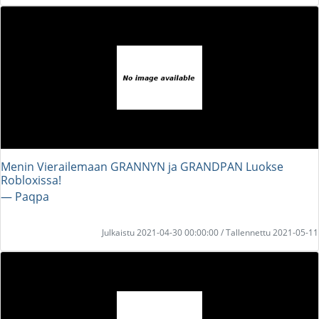
Menin Vierailemaan GRANNYN ja GRANDPAN Luokse
Robloxissa!
― Paqpa
Julkaistu 2021-04-30 00:00:00 / Tallennettu 2021-05-11