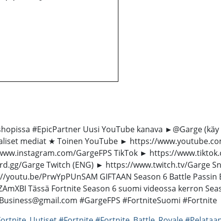
pissa #EpicPartner Uusi YouTube kanava ►@Garge (käy tila
aliset mediat ★ Toinen YouTube ► https://www.youtube.c
//www.instagram.com/GargeFPS TikTok ► https://www.tiktok
ord.gg/Garge Twitch (ENG) ► https://www.twitch.tv/Garge S
ps://youtu.be/PrwYpPUnSAM GIFTAAN Season 6 Battle Passin 
mXBI Tässä Fortnite Season 6 suomi videossa kerron Season
Business@gmail.com #GargeFPS #FortniteSuomi #Fortnite
ortnite_Uutiset
#Fortnite
#Fortnite_Battle_Royale
#Pelataan