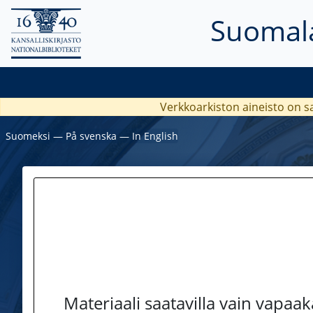
Suomala
Verkkoarkiston aineisto on s
Suomeksi
―
På svenska
―
In English
Materiaali saatavilla vain vapaa