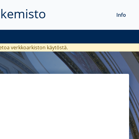
akemisto
Info
ietoa verkkoarkiston käytöstä.