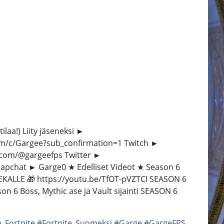
a!) Liity jäseneksi ►
om/c/Gargee?sub_confirmation=1 Twitch ►
.com/@gargeefps Twitter ►
napchat ► Garge0 ★ Edelliset Videot ★ Season 6
EKALLE 🎁 https://youtu.be/TfOT-pVZTCI SEASON 6
 6 Boss, Mythic ase ja Vault sijainti SEASON 6
_Fortnite
#Fortnite_Suomeksi
#Garge
#GargeFPS