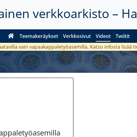
inen verkkoarkisto – H
Teemakeräykset
Verkkosivut
Videot
Twiitit
aatavilla vain vapaakappaletyöasemilla. Katso
infosta
lisää t
kappaletyöasemilla