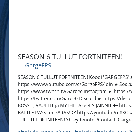
SEASON 6 TULLUT FORTNITEEN!
―
GargeFPS
SEASON 6 TULLUT FORTNITEEN! Koodi 'GARGEFPS' sho
https://www.youtube.com/c/GargeFPS/join ★ Sosia
https://www.twitch.tv/Gargee Instagram ► https:
https://twitter.com/Garge0 Discord ► https://disc
BOSSIT, VAULTIT ja MYTHIC Aseet SIJAINNIT 🔑 htt
BATTLE PASS on PARAS! 💯 https://youtu.be/m8XOkZA
TULLUT FORTNITEEN! Yhteydenotot/Contact: Garge
#Fortnite_Suomi
#Suomi_Fortnite
#Fortnite_uusi
#F