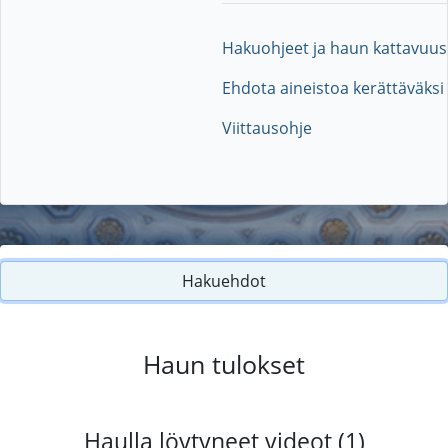
Hakuohjeet ja haun kattavuus
Ehdota aineistoa kerättäväksi
Viittausohje
Hakuehdot
Haun tulokset
Haulla löytyneet videot (1)