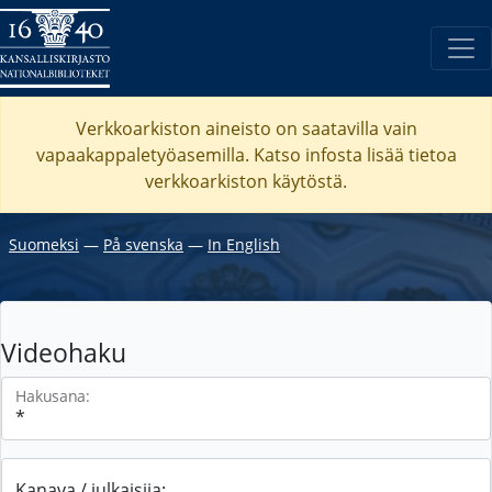
Verkkoarkiston aineisto on saatavilla vain
vapaakappaletyöasemilla. Katso
infosta
lisää tietoa
verkkoarkiston käytöstä.
Suomeksi
―
På svenska
―
In English
Videohaku
Hakusana:
Kanava / julkaisija: