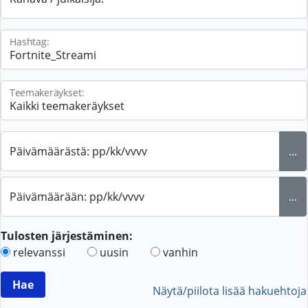
Hashtag:
Teemakeräykset:
Päivämäärästä: pp/kk/vvvv
...
Päivämäärään: pp/kk/vvvv
...
Tulosten järjestäminen:
relevanssi
uusin
vanhin
Näytä/piilota lisää hakuehtoja