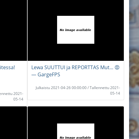
itessa!
Lewa SUUTTUI ja REPORTTAS Mut... 😡
― GargeFPS
Julkaistu 2021-04-26 00:00:00 / Tallennettu 2021-
05-14
lennettu 2021-
05-14