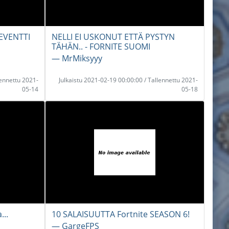
EVENTTI
NELLI EI USKONUT ETTÄ PYSTYN
TÄHÄN.. - FORNITE SUOMI
― MrMiksyyy
lennettu 2021-
Julkaistu 2021-02-19 00:00:00 / Tallennettu 2021-
05-14
05-18
...
10 SALAISUUTTA Fortnite SEASON 6!
― GargeFPS