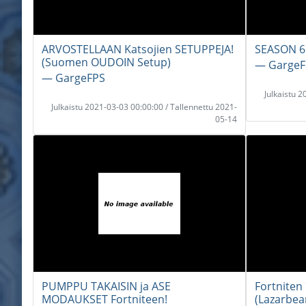
ARVOSTELLAAN Katsojien SETUPPEJA!
SEASON 6
(Suomen OUDOIN Setup)
― GargeF
― GargeFPS
Julkaistu 
Julkaistu 2021-03-03 00:00:00 / Tallennettu 2021-
05-14
PUMPPU TAKAISIN ja ASE
Fortniten
MODAUKSET Fortniteen!
(Lazarbe