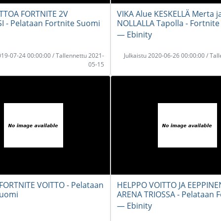
ITTOA FORTNITE 2V
VIKA Alue KESKELLÄ Merta ja
 - Pelataan Fortnite Suomi
NOLLALLA Tapolla - Fortnit
― Ebinity
2019-07-24 00:00:00 / Tallennettu 2021-
Julkaistu 2020-06-26 00:00:00 / Tal
05-15
FORTNITE VOITTO - Pelataan
HELPPO VOITTO JA EEPPIN
Suomi
ARENA TRIOSSA - Pelataan F
― Ebinity