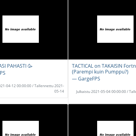
SI PAHASTI 🥳
TACTICAL on TAKAISIN Fortn
(Parempi kuin Pumppu?)
PS
― GargeFPS
2021-04-12 00:00:00 / Tallennettu 2021-
05-14
Julkaistu 2021-05-04 00:00:00 / Tal