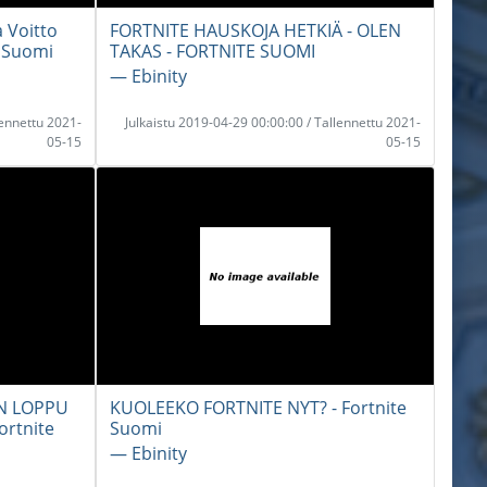
 Voitto
FORTNITE HAUSKOJA HETKIÄ - OLEN
e Suomi
TAKAS - FORTNITE SUOMI
― Ebinity
lennettu 2021-
Julkaistu 2019-04-29 00:00:00 / Tallennettu 2021-
05-15
05-15
EN LOPPU
KUOLEEKO FORTNITE NYT? - Fortnite
ortnite
Suomi
― Ebinity