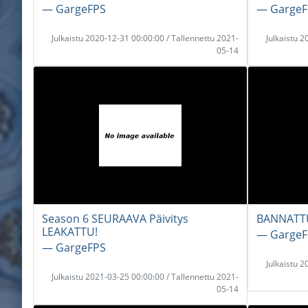
― GargeFPS
― GargeF
Julkaistu 2020-12-31 00:00:00 / Tallennettu 2021-
Julkaistu 
05-14
Season 6 SEURAAVA Päivitys
BANNATTU 
LEAKATTU!
― GargeF
― GargeFPS
Julkaistu 
Julkaistu 2021-03-25 00:00:00 / Tallennettu 2021-
05-14