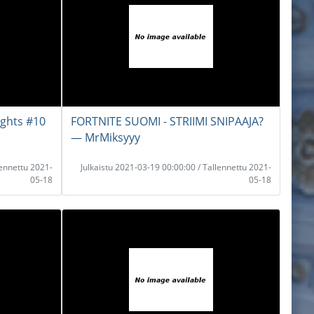
ights #10
FORTNITE SUOMI - STRIIMI SNIPAAJA?
― MrMiksyyy
lennettu 2021-
Julkaistu 2021-03-19 00:00:00 / Tallennettu 2021-
05-18
05-18