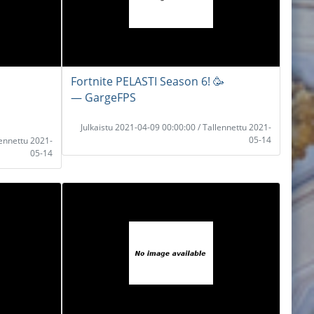
Fortnite PELASTI Season 6! 🥳
― GargeFPS
Julkaistu 2021-04-09 00:00:00 / Tallennettu 2021-
05-14
lennettu 2021-
05-14