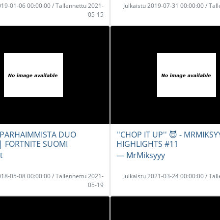
2019-01-06 00:00:00 / Tallennettu 2021-
Julkaistu 2019-07-31 00:00:00 / Tal
05-15
 PARHAIMMISTA DUO
''CHOP IT UP'' 😈 - MRMIKSY
 | FORTNITE SUOMI
HIGHLIGHTS #11
t
― MrMiksyyy
2018-05-08 00:00:00 / Tallennettu 2021-
Julkaistu 2021-03-24 00:00:00 / Tal
05-19