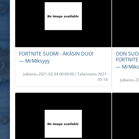
FORTNITE SUOMI - ÄKÄSIN DUO!
OON SUOM
FORTNITE
― MrMiksyyy
― MrMiks
Julkaistu 2021-02-04 00:00:00 / Tallennettu 2021-
05-18
Julkaistu 