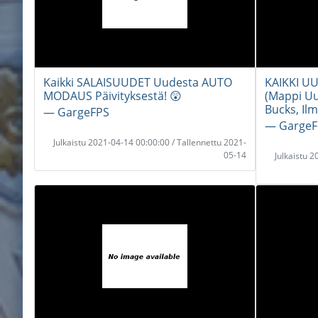
Kaikki SALAISUUDET Uudesta AUTO
KAIKKI U
MODAUS Päivityksestä! 😲
(Mappi Uu
Bucks, Ilm
― GargeFPS
― GargeF
Julkaistu 2021-04-14 00:00:00 / Tallennettu 2021-
05-14
Julkaistu 