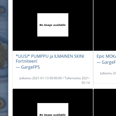
*UUSI* PUMPPU ja ILMAINEN SKINI
Epic MOKA
Fortniteen!
― GargeF
― GargeFPS
Julkaistu 
Julkaistu 2021-01-13 00:00:00 / Tallennettu 2021-
05-14