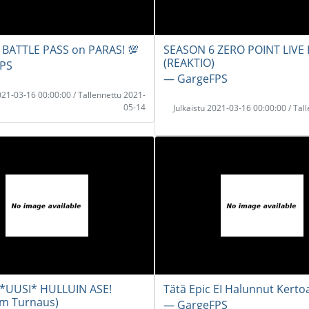
 BATTLE PASS on PARAS! 💯
SEASON 6 ZERO POINT LIVE 
(REAKTIO)
PS
― GargeFPS
2021-03-16 00:00:00 / Tallennettu 2021-
05-14
Julkaistu 2021-03-16 00:00:00 / Tal
 *UUSI* HULLUIN ASE!
Tätä Epic EI Halunnut Kertoa
am Turnaus)
― GargeFPS