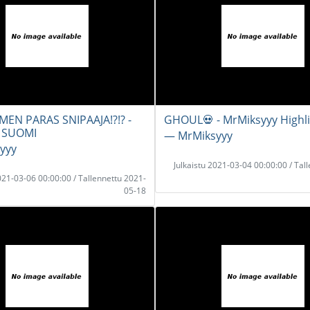
EN PARAS SNIPAAJA!?!? -
GHOUL💀 - MrMiksyyy Highl
 SUOMI
― MrMiksyyy
yyy
Julkaistu 2021-03-04 00:00:00 / Tal
2021-03-06 00:00:00 / Tallennettu 2021-
05-18