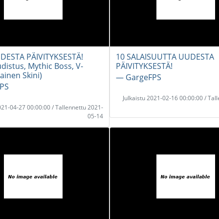
UDESTA PÄIVITYKSESTÄ!
10 SALAISUUTTA UUDESTA
distus, Mythic Boss, V-
PÄIVITYKSESTÄ!
ainen Skini)
― GargeFPS
PS
Julkaistu 2021-02-16 00:00:00 / Tal
2021-04-27 00:00:00 / Tallennettu 2021-
05-14