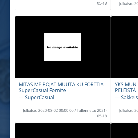
05-18
Julkaistu 
MITÄS ME POJAT MUUTA KU FORTTIA -
YKS MUN
SuperCasual Fornite
PELEISTÄ
― SuperCasual
― Sakkeis
Julkaistu 2020-08-02 00:00:00 / Tallennettu 2021-
Julkaistu 
05-18