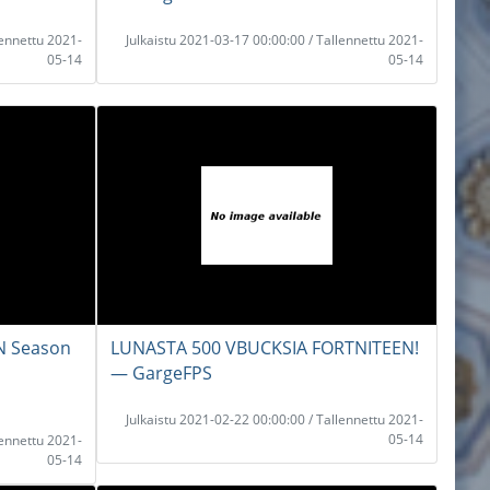
lennettu 2021-
Julkaistu 2021-03-17 00:00:00 / Tallennettu 2021-
05-14
05-14
N Season
LUNASTA 500 VBUCKSIA FORTNITEEN!
― GargeFPS
Julkaistu 2021-02-22 00:00:00 / Tallennettu 2021-
05-14
lennettu 2021-
05-14