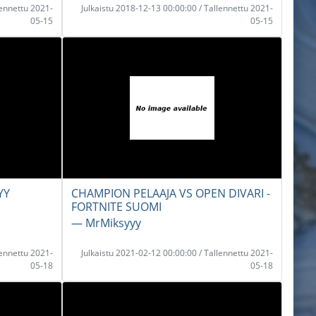
lennettu 2021-
Julkaistu 2018-12-13 00:00:00 / Tallennettu 2021-
05-15
05-15
YY
CHAMPION PELAAJA VS OPEN DIVARI -
FORTNITE SUOMI
― MrMiksyyy
lennettu 2021-
Julkaistu 2021-02-12 00:00:00 / Tallennettu 2021-
05-18
05-18