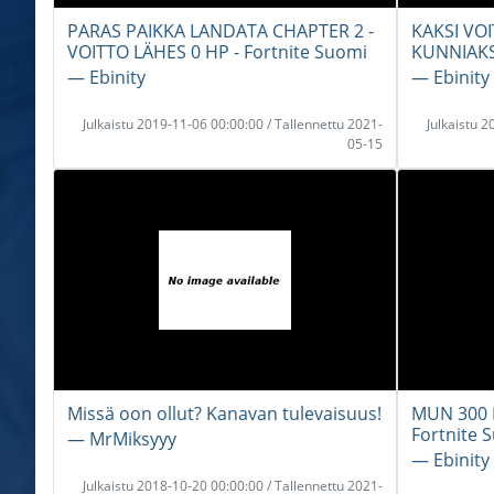
PARAS PAIKKA LANDATA CHAPTER 2 -
KAKSI VO
VOITTO LÄHES 0 HP - Fortnite Suomi
KUNNIAKSI
― Ebinity
― Ebinity
Julkaistu 2019-11-06 00:00:00 / Tallennettu 2021-
Julkaistu 
05-15
Missä oon ollut? Kanavan tulevaisuus!
MUN 300 
Fortnite 
― MrMiksyyy
― Ebinity
Julkaistu 2018-10-20 00:00:00 / Tallennettu 2021-