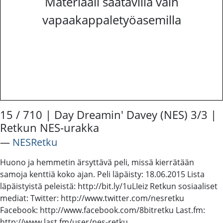
Materiaali saatavilla vain
vapaakappaletyöasemilla
15 / 710 | Day Dreamin' Davey (NES) 3/3 |
Retkun NES-urakka
―
NESRetku
Huono ja hemmetin ärsyttävä peli, missä kierrätään
samoja kenttiä koko ajan. Peli läpäisty: 18.06.2015 Lista
läpäistyistä peleistä: http://bit.ly/1uLIeiz Retkun sosiaaliset
mediat: Twitter: http://www.twitter.com/nesretku
Facebook: http://www.facebook.com/8bitretku Last.fm:
http://www.last.fm/user/nes-retku