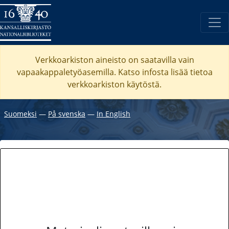
Verkkoarkiston aineisto on saatavilla vain
vapaakappaletyöasemilla. Katso
infosta
lisää tietoa
verkkoarkiston käytöstä.
Suomeksi
―
På svenska
―
In English