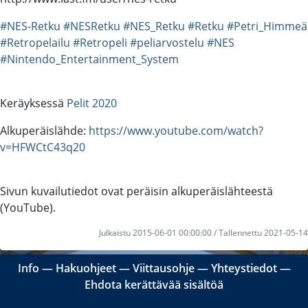
#NES-Retku
#NESRetku
#NES_Retku
#Retku
#Petri_Himmeä
#Retropelailu
#Retropeli
#peliarvostelu
#NES
#Nintendo_Entertainment_System
Keräyksessä
Pelit 2020
Alkuperäislähde:
https://www.youtube.com/watch?
v=HFWCtC43q20
Sivun kuvailutiedot ovat peräisin alkuperäislähteestä
(YouTube).
Julkaistu 2015-06-01 00:00:00 / Tallennettu 2021-05-14
Info
―
Hakuohjeet
―
Viittausohje
―
Yhteystiedot
―
Ehdota kerättävää sisältöä