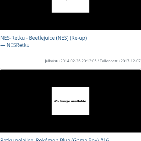
NES-Retku - Beetlejuice (NES) (Re-up)
― NESRetku
Julkaistu 2014-02-26 20:12:05 / Tallennettu 2017-12-07
Retku pelailee: Pokémon Blue (Game Boy) #16