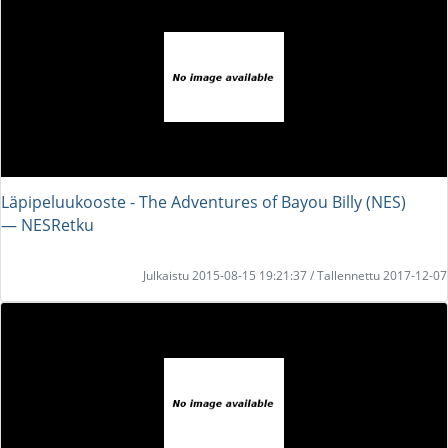
Läpipeluukooste - The Adventures of Bayou Billy (NES)
― NESRetku
Julkaistu 2015-08-15 19:21:37 / Tallennettu 2017-12-07