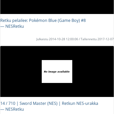
Retku pelailee: Pokémon Blue (Game Boy) #8
― NESRetku
Julkaistu 2014-10-28 12:00:06 / Tallennettu 2017-12-07
14 / 710 | Sword Master (NES) | Retkun NES-urakka
― NESRetku