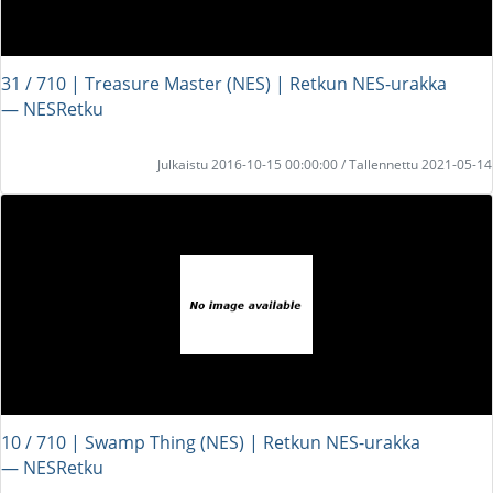
31 / 710 | Treasure Master (NES) | Retkun NES-urakka
― NESRetku
Julkaistu 2016-10-15 00:00:00 / Tallennettu 2021-05-14
10 / 710 | Swamp Thing (NES) | Retkun NES-urakka
― NESRetku