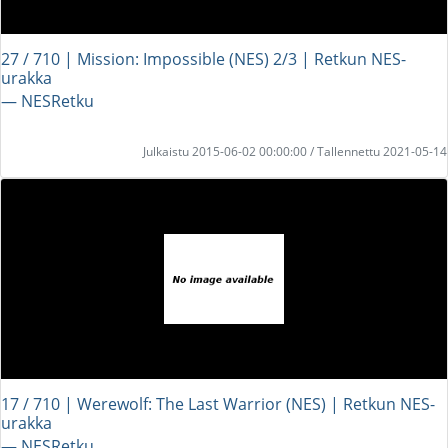
27 / 710 | Mission: Impossible (NES) 2/3 | Retkun NES-
urakka
― NESRetku
Julkaistu 2015-06-02 00:00:00 / Tallennettu 2021-05-14
17 / 710 | Werewolf: The Last Warrior (NES) | Retkun NES-
urakka
― NESRetku