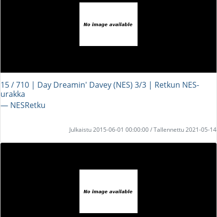
15 / 710 | Day Dreamin' Davey (NES) 3/3 | Retkun NES-
urakka
― NESRetku
Julkaistu 2015-06-01 00:00:00 / Tallennettu 2021-05-14