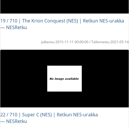
19 / 710 | The Krion Conquest (NES) | Retkun NES-urakka
― NESRetku
Julkaistu 2015-11-11 00:00:00 / Tallennettu 2021-05-14
22 / 710 | Super C (NES) | Retkun NES-urakka
― NESRetku