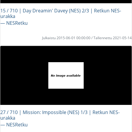
15 / 710 | Day Dreamin' Davey (NES) 2/3 | Retkun NES-
urakka
― NESRetku
Julkaistu 2015-06-01 00:00:00 / Tallennettu 2021-05-14
27 / 710 | Mission: Impossible (NES) 1/3 | Retkun NES-
urakka
― NESRetku