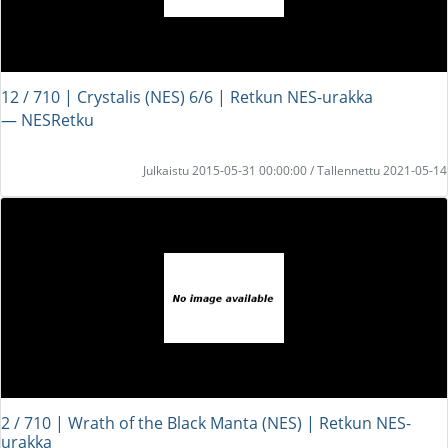
12 / 710 | Crystalis (NES) 6/6 | Retkun NES-urakka
― NESRetku
Julkaistu 2015-05-31 00:00:00 / Tallennettu 2021-05-14
2 / 710 | Wrath of the Black Manta (NES) | Retkun NES-
urakka