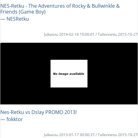
NES-Retku - The Adventures of Rocky & Bullwinkle &
Friends (Game Boy)
― NESRetku
Julkaistu 2014-02-16 10:00:01 / Tallennettu 2015-10-27
Nes-Retku vs Dslay PROMO 2013!
― fokktor
Julkaistu 2013-01-17 00:00:37 / Tallennettu 2015-10-27