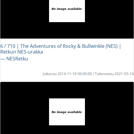
6 / 710 | The Adventures of Rocky & Bullwinkle (NES) |
Retkun NES-urakka
― NESRetku
Julkaistu 2014-11-18 00:00:00 / Tallennettu 2021-05-14