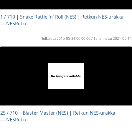
1 / 710 | Snake Rattle 'n' Roll (NES) | Retkun NES-urakka
― NESRetku
Julkaistu 2015-05-31 00:00:00 / Tallennettu 2021-05-14
25 / 710 | Blaster Master (NES) | Retkun NES-urakka
― NESRetku