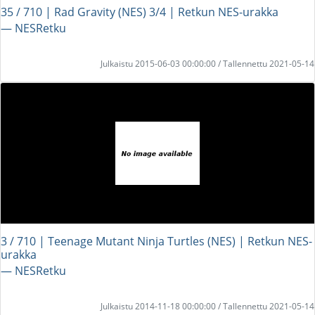
35 / 710 | Rad Gravity (NES) 3/4 | Retkun NES-urakka
― NESRetku
Julkaistu 2015-06-03 00:00:00 / Tallennettu 2021-05-14
3 / 710 | Teenage Mutant Ninja Turtles (NES) | Retkun NES-
urakka
― NESRetku
Julkaistu 2014-11-18 00:00:00 / Tallennettu 2021-05-14