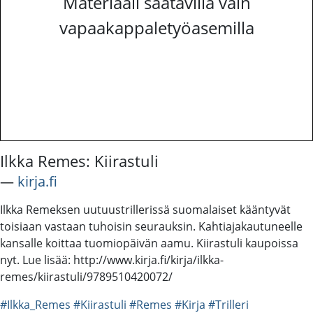
Materiaali saatavilla vain
vapaakappaletyöasemilla
Ilkka Remes: Kiirastuli
―
kirja.fi
Ilkka Remeksen uutuustrillerissä suomalaiset kääntyvät
toisiaan vastaan tuhoisin seurauksin. Kahtiajakautuneelle
kansalle koittaa tuomiopäivän aamu. Kiirastuli kaupoissa
nyt. Lue lisää: http://www.kirja.fi/kirja/ilkka-
remes/kiirastuli/9789510420072/
#Ilkka_Remes
#Kiirastuli
#Remes
#Kirja
#Trilleri