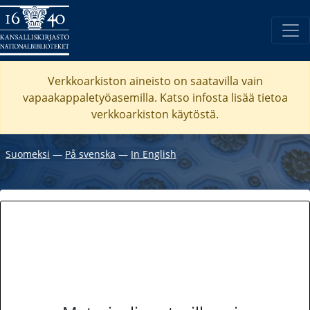
Verkkoarkiston aineisto on saatavilla vain
vapaakappaletyöasemilla. Katso
infosta
lisää tietoa
verkkoarkiston käytöstä.
Suomeksi
―
På svenska
―
In English