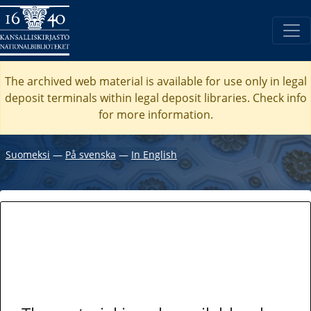
The archived web material is available for use only in legal
deposit terminals within legal deposit libraries. Check
info
for more information.
Suomeksi
―
På svenska
―
In English