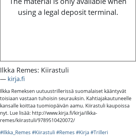
The material is only available when
using a legal deposit terminal.
Ilkka Remes: Kiirastuli
―
kirja.fi
Ilkka Remeksen uutuustrillerissä suomalaiset kääntyvät
toisiaan vastaan tuhoisin seurauksin. Kahtiajakautuneelle
kansalle koittaa tuomiopäivän aamu. Kiirastuli kaupoissa
nyt. Lue lisää: http://www.kirja.fi/kirja/ilkka-
remes/kiirastuli/9789510420072/
#Ilkka_Remes
#Kiirastuli
#Remes
#Kirja
#Trilleri