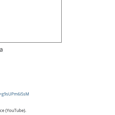
a
v=g9sUPm6i5sM
rce (YouTube).