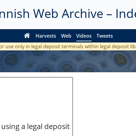
innish Web Archive – Ind
Harvests
Web
Videos
Tweets
or use only in legal deposit terminals within legal deposit li
 using a legal deposit