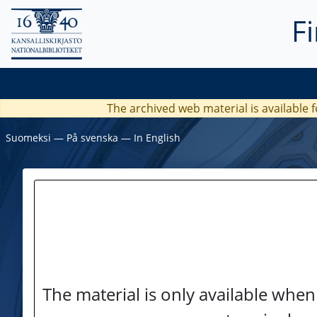
F
The archived web material is available f
Suomeksi
―
På svenska
―
In English
The material is only available when