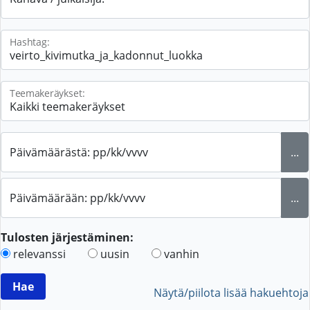
Hashtag:
Teemakeräykset:
Päivämäärästä: pp/kk/vvvv
...
Päivämäärään: pp/kk/vvvv
...
Tulosten järjestäminen:
relevanssi
uusin
vanhin
Näytä/piilota lisää hakuehtoja