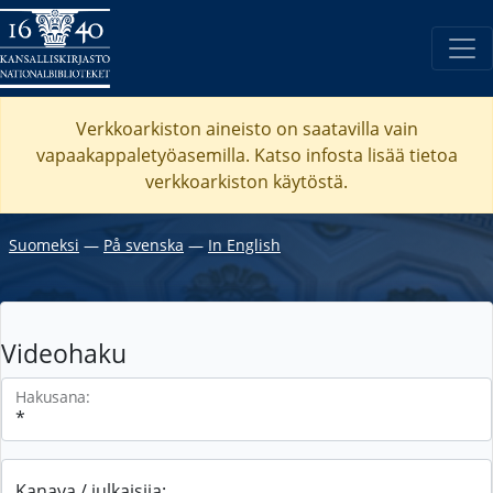
Verkkoarkiston aineisto on saatavilla vain
vapaakappaletyöasemilla. Katso
infosta
lisää tietoa
verkkoarkiston käytöstä.
Suomeksi
―
På svenska
―
In English
Videohaku
Hakusana:
Kanava / julkaisija: