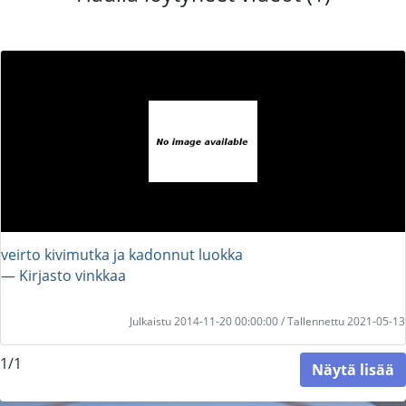
veirto kivimutka ja kadonnut luokka
― Kirjasto vinkkaa
Julkaistu 2014-11-20 00:00:00 / Tallennettu 2021-05-13
1/1
Näytä lisää