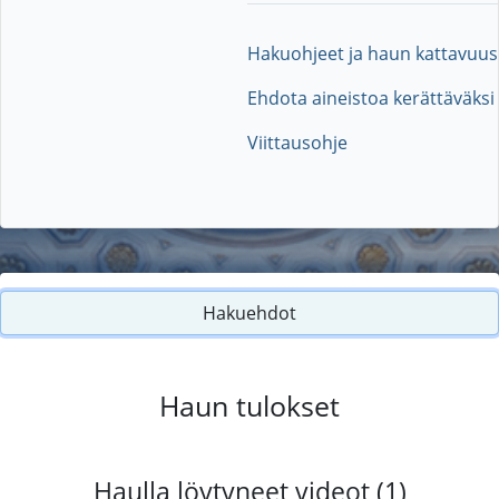
Hakuohjeet ja haun kattavuus
Ehdota aineistoa kerättäväksi
Viittausohje
Hakuehdot
Haun tulokset
Haulla löytyneet videot (1)