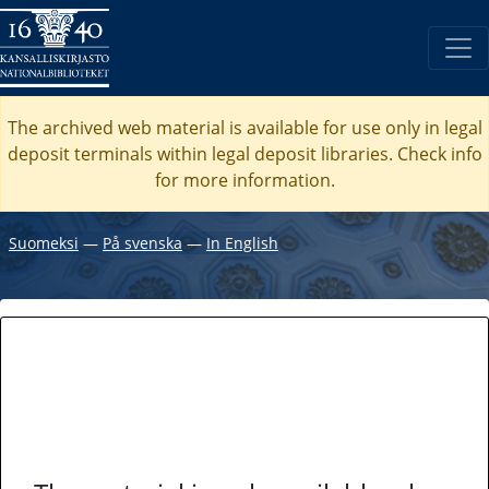
The archived web material is available for use only in legal
deposit terminals within legal deposit libraries. Check
info
for more information.
Suomeksi
―
På svenska
―
In English