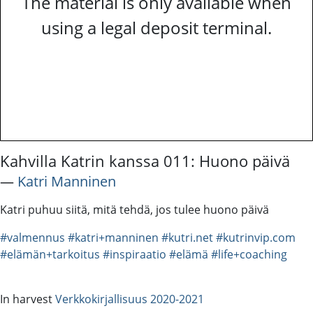
The material is only available when
using a legal deposit terminal.
Kahvilla Katrin kanssa 011: Huono päivä
―
Katri Manninen
Katri puhuu siitä, mitä tehdä, jos tulee huono päivä
#valmennus
#katri+manninen
#kutri.net
#kutrinvip.com
#elämän+tarkoitus
#inspiraatio
#elämä
#life+coaching
In harvest
Verkkokirjallisuus 2020-2021