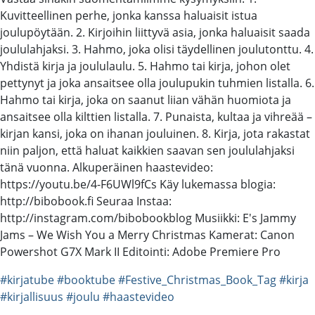
Kuvitteellinen perhe, jonka kanssa haluaisit istua
joulupöytään. 2. Kirjoihin liittyvä asia, jonka haluaisit saada
joululahjaksi. 3. Hahmo, joka olisi täydellinen joulutonttu. 4.
Yhdistä kirja ja joululaulu. 5. Hahmo tai kirja, johon olet
pettynyt ja joka ansaitsee olla joulupukin tuhmien listalla. 6.
Hahmo tai kirja, joka on saanut liian vähän huomiota ja
ansaitsee olla kilttien listalla. 7. Punaista, kultaa ja vihreää –
kirjan kansi, joka on ihanan jouluinen. 8. Kirja, jota rakastat
niin paljon, että haluat kaikkien saavan sen joululahjaksi
tänä vuonna. Alkuperäinen haastevideo:
https://youtu.be/4-F6UWl9fCs Käy lukemassa blogia:
http://bibobook.fi Seuraa Instaa:
http://instagram.com/bibobookblog Musiikki: E's Jammy
Jams – We Wish You a Merry Christmas Kamerat: Canon
Powershot G7X Mark II Editointi: Adobe Premiere Pro
#kirjatube
#booktube
#Festive_Christmas_Book_Tag
#kirja
#kirjallisuus
#joulu
#haastevideo