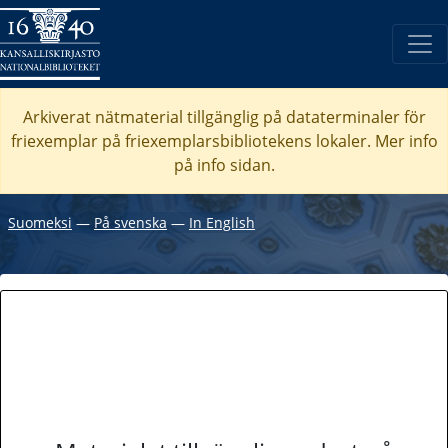
Arkiverat nätmaterial tillgänglig på dataterminaler för
friexemplar på friexemplarsbibliotekens lokaler. Mer info
på info sidan.
Suomeksi
―
På svenska
―
In English