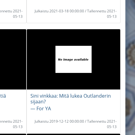
lennettu 2021-
Julkaistu 2021-03-18 00:00:00 / Tallennettu 2021-
05-13
05-13
tiä
Sini vinkkaa: Mitä lukea Outlanderin
sijaan?
― For YA
lennettu 2021-
Julkaistu 2019-12-12 00:00:00 / Tallennettu 2021-
05-13
05-13