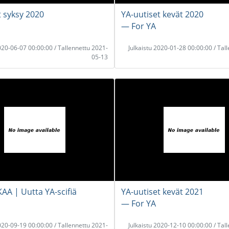
t syksy 2020
YA-uutiset kevät 2020
― For YA
2020-06-07 00:00:00 / Tallennettu 2021-
Julkaistu 2020-01-28 00:00:00 / Tal
05-13
AA | Uutta YA-scifiä
YA-uutiset kevät 2021
― For YA
2020-09-19 00:00:00 / Tallennettu 2021-
Julkaistu 2020-12-10 00:00:00 / Tal