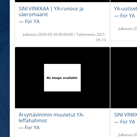
SINI VINKKAA | YA-runous ja
YA-uutise
säeromaanit
― For YA
― For YA
Julkaistu 
Julkaistu 2020-05-26 00:00:00 / Tallennettu 2021-
05-13
Ärsyttävimmin muutetut YA-
SINI VINKK
leffahahmot
― For YA
― For YA
Julkaistu 