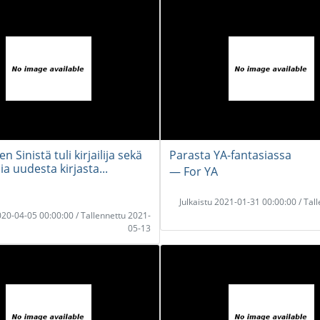
n Sinistä tuli kirjailija sekä
Parasta YA-fantasiassa
ia uudesta kirjasta...
― For YA
Julkaistu 2021-01-31 00:00:00 / Tal
2020-04-05 00:00:00 / Tallennettu 2021-
05-13