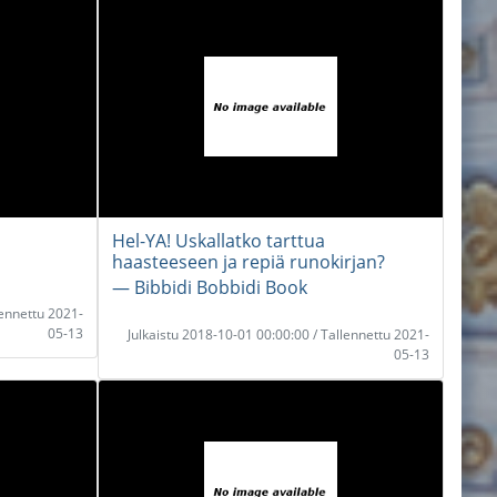
Hel-YA! Uskallatko tarttua
haasteeseen ja repiä runokirjan?
― Bibbidi Bobbidi Book
lennettu 2021-
05-13
Julkaistu 2018-10-01 00:00:00 / Tallennettu 2021-
05-13