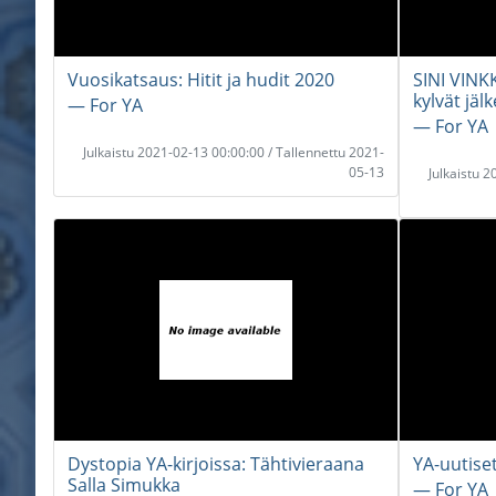
Vuosikatsaus: Hitit ja hudit 2020
SINI VINK
kylvät jäl
― For YA
― For YA
Julkaistu 2021-02-13 00:00:00 / Tallennettu 2021-
05-13
Julkaistu 
Dystopia YA-kirjoissa: Tähtivieraana
YA-uutise
Salla Simukka
― For YA