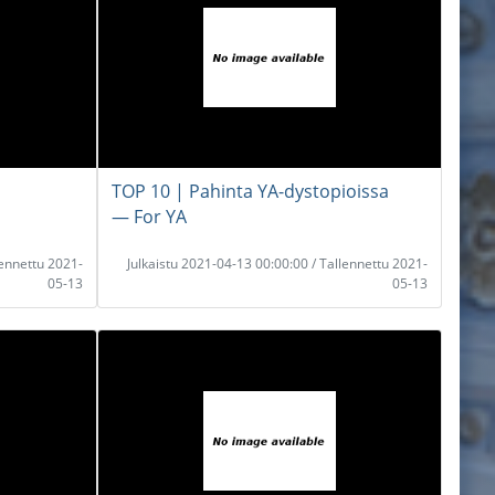
TOP 10 | Pahinta YA-dystopioissa
― For YA
lennettu 2021-
Julkaistu 2021-04-13 00:00:00 / Tallennettu 2021-
05-13
05-13