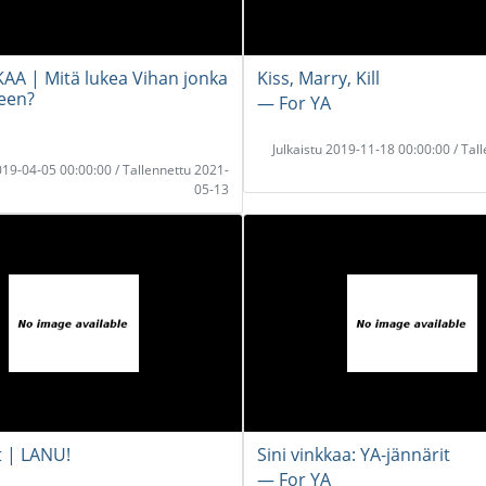
KAA | Mitä lukea Vihan jonka
Kiss, Marry, Kill
keen?
― For YA
Julkaistu 2019-11-18 00:00:00 / Tal
2019-04-05 00:00:00 / Tallennettu 2021-
05-13
t | LANU!
Sini vinkkaa: YA-jännärit
― For YA