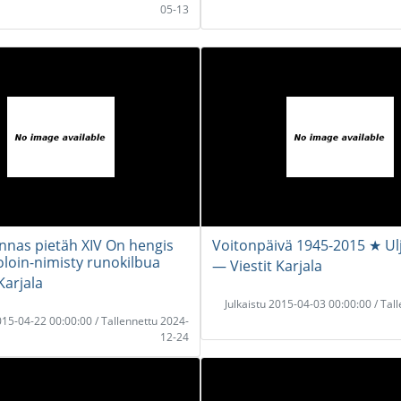
05-13
nnas pietäh XIV On hengis
Voitonpäivä 1945-2015 ★ Ulj
toloin-nimisty runokilbua
― Viestit Karjala
Karjala
Julkaistu 2015-04-03 00:00:00 / Tal
2015-04-22 00:00:00 / Tallennettu 2024-
12-24