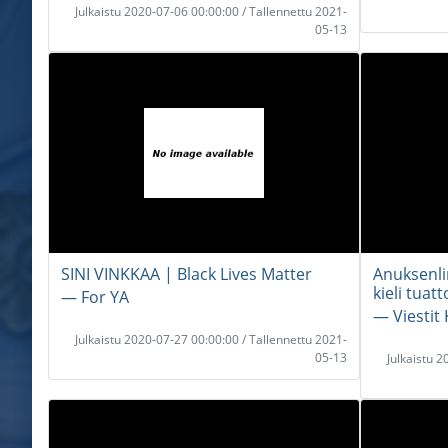
Julkaistu 2020-07-06 00:00:00 / Tallennettu 2021-
05-13
SINI VINKKAA | Black Lives Matter
Anuksenli
kieli tuat
― For YA
― Viestit 
Julkaistu 2020-07-27 00:00:00 / Tallennettu 2021-
05-13
Julkaistu 