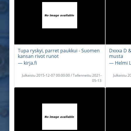
Tupa ryskyi, parret paukkui - Suomen
Dxxxa D &
kansan rivot runot
musta
― kirja.fi
― Helmi L
Julkaistu 2015-12-07 00:00:00 / Tallennettu 2021-
Julkaistu 
05-13