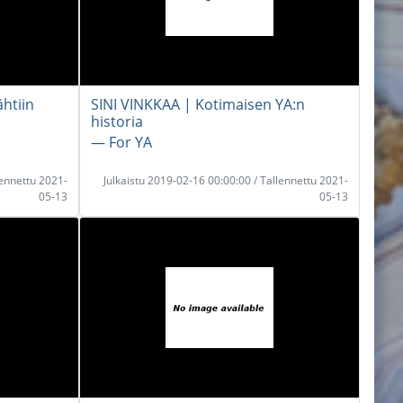
ähtiin
SINI VINKKAA | Kotimaisen YA:n
historia
― For YA
lennettu 2021-
Julkaistu 2019-02-16 00:00:00 / Tallennettu 2021-
05-13
05-13