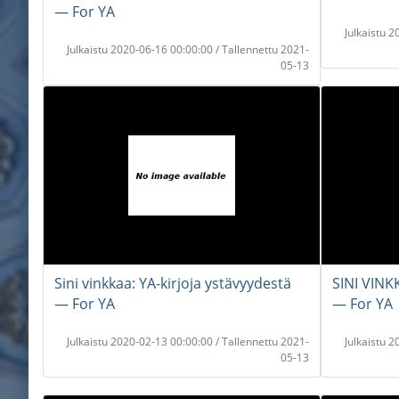
― For YA
Julkaistu 
Julkaistu 2020-06-16 00:00:00 / Tallennettu 2021-
05-13
Sini vinkkaa: YA-kirjoja ystävyydestä
SINI VINK
― For YA
― For YA
Julkaistu 2020-02-13 00:00:00 / Tallennettu 2021-
Julkaistu 
05-13