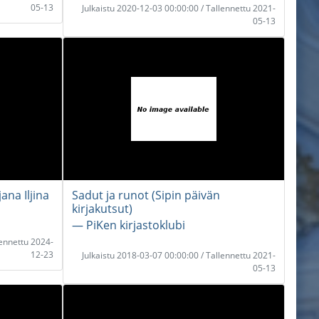
05-13
Julkaistu 2020-12-03 00:00:00 / Tallennettu 2021-
05-13
ana Iljina
Sadut ja runot (Sipin päivän
kirjakutsut)
― PiKen kirjastoklubi
lennettu 2024-
12-23
Julkaistu 2018-03-07 00:00:00 / Tallennettu 2021-
05-13