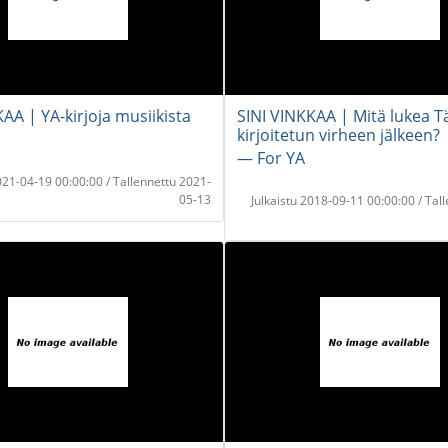
AA | YA-kirjoja musiikista
SINI VINKKAA | Mitä lukea T
kirjoitetun virheen jälkeen?
― For YA
2021-04-19 00:00:00 / Tallennettu 2021-
05-13
Julkaistu 2018-09-11 00:00:00 / Tal