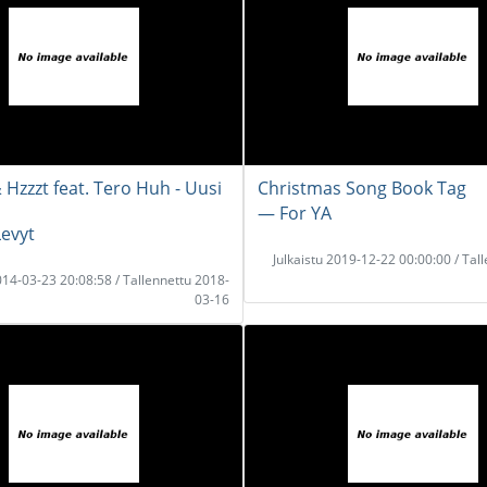
 Hzzzt feat. Tero Huh - Uusi
Christmas Song Book Tag
― For YA
evyt
Julkaistu 2019-12-22 00:00:00 / Tal
2014-03-23 20:08:58 / Tallennettu 2018-
03-16