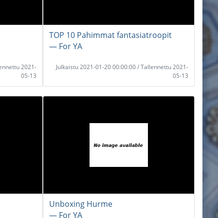
TOP 10 Pahimmat fantasiatroopit
― For YA
lennettu 2021-
Julkaistu 2021-01-20 00:00:00 / Tallennettu 2021-
05-13
05-13
Unboxing Hurme
― For YA