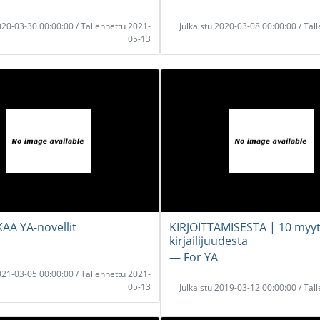
2020-03-30 00:00:00 / Tallennettu 2021-
Julkaistu 2020-03-08 00:00:00 / Tal
05-13
KAA YA-novellit
KIRJOITTAMISESTA | 10 myyt
kirjailijuudesta
― For YA
2021-03-05 00:00:00 / Tallennettu 2021-
05-13
Julkaistu 2019-03-12 00:00:00 / Tal