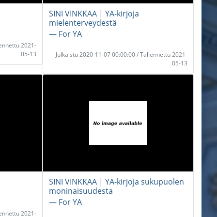
SINI VINKKAA | YA-kirjoja
mielenterveydestä
― For YA
lennettu 2021-
05-13
Julkaistu 2020-11-07 00:00:00 / Tallennettu 2021-
05-13
SINI VINKKAA | YA-kirjoja sukupuolen
moninaisuudesta
― For YA
lennettu 2021-