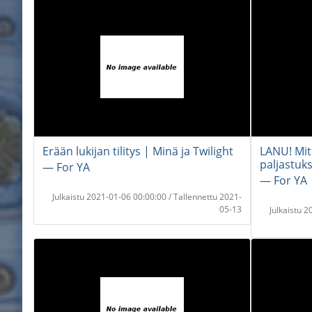
Erään lukijan tilitys | Minä ja Twilight
LANU! Mite
paljastuks
― For YA
― For YA
Julkaistu 2021-01-06 00:00:00 / Tallennettu 2021-
05-13
Julkaistu 