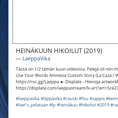
HEINÄKUUN HIKOILUT (2019)
―
LaeppaVika
Tässä on 1/2 tämän kuun videoista. Pelejä oli niin mo
Use Your Words Amnesia Custom Story (La Caza / Wh
https://roc.gg/Laeppa ► Displate - Hienoja artworkke
https://displate.com/laeppastream/lv-art?art=5ce2
#laeppavika
#läppävika
#rauski
#fisu
#zappis
#kei
#laet's_pelataan
#lp
#heinäkuu
#hikoilut
#2019
#ra