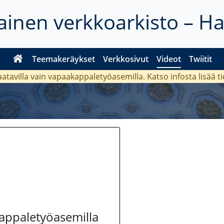
inen verkkoarkisto – H
Teemakeräykset
Verkkosivut
Videot
Twiitit
aatavilla vain vapaakappaletyöasemilla. Katso
infosta
lisää t
kappaletyöasemilla