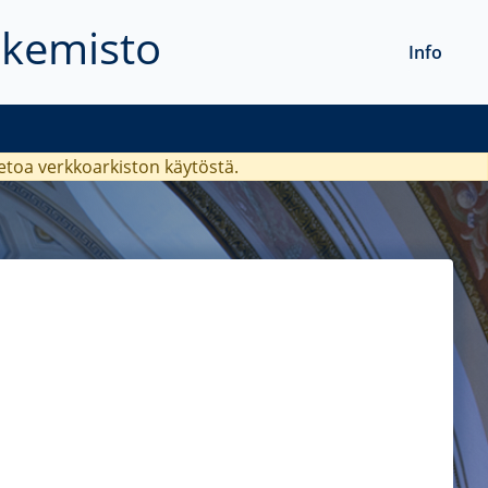
akemisto
Info
ietoa verkkoarkiston käytöstä.