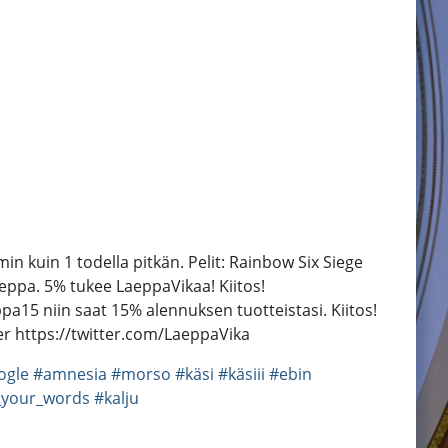
min kuin 1 todella pitkän. Pelit: Rainbow Six Siege
ppa. 5% tukee LaeppaVikaa! Kiitos!
pa15 niin saat 15% alennuksen tuotteistasi. Kiitos!
r https://twitter.com/LaeppaVika
ogle
#amnesia
#morso
#käsi
#käsiii
#ebin
_your_words
#kalju