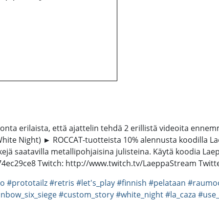
nta erilaista, että ajattelin tehdä 2 erillistä videoita ennem
ite Night) ► ROCCAT-tuotteista 10% alennusta koodilla Lae
jä saatavilla metallipohjaisina julisteina. Käytä koodia Laep
74ec29ce8 Twitch: http://www.twitch.tv/LaeppaStream Twitte
mo
#prototailz
#retris
#let's_play
#finnish
#pelataan
#raumo
inbow_six_siege
#custom_story
#white_night
#la_caza
#use