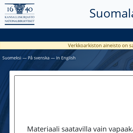
Suomala
Verkkoarkiston aineisto on s
Suomeksi
―
På svenska
―
In English
Materiaali saatavilla vain vapaa