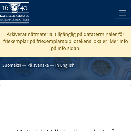
Arkiverat nätmaterial tillgänglig på dataterminaler för
friexemplar på friexemplarsbibliotekens lokaler. Mer info
på info sidan.
Suomeksi
―
På svenska
―
In English