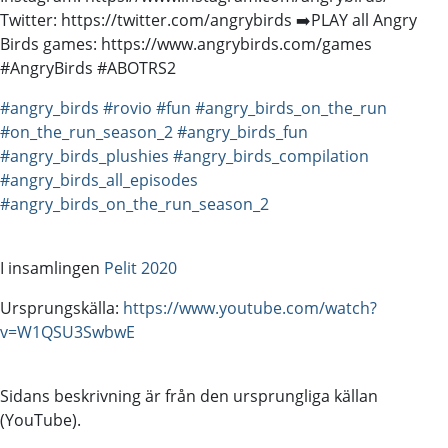
Twitter: https://twitter.com/angrybirds ➡️PLAY all Angry
Birds games: https://www.angrybirds.com/games
#AngryBirds #ABOTRS2
#angry_birds
#rovio
#fun
#angry_birds_on_the_run
#on_the_run_season_2
#angry_birds_fun
#angry_birds_plushies
#angry_birds_compilation
#angry_birds_all_episodes
#angry_birds_on_the_run_season_2
I insamlingen
Pelit 2020
Ursprungskälla:
https://www.youtube.com/watch?
v=W1QSU3SwbwE
Sidans beskrivning är från den ursprungliga källan
(YouTube).