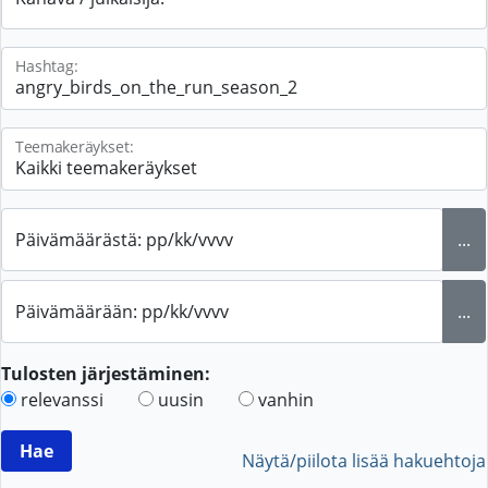
Hashtag:
Teemakeräykset:
Päivämäärästä: pp/kk/vvvv
...
Päivämäärään: pp/kk/vvvv
...
Tulosten järjestäminen:
relevanssi
uusin
vanhin
Näytä/piilota lisää hakuehtoja