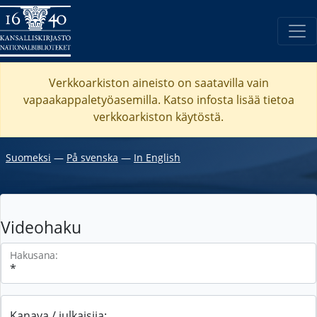
Verkkoarkiston aineisto on saatavilla vain
vapaakappaletyöasemilla. Katso
infosta
lisää tietoa
verkkoarkiston käytöstä.
Suomeksi
―
På svenska
―
In English
Videohaku
Hakusana:
Kanava / julkaisija: