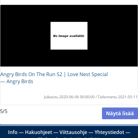
Angry Birds On The Run S2 | Love Nest Special
― Angry Birds
Julkaistu 2020-06-06 00:00:00 / Tallennettu 2021-05-11
5/5
Näytä lisää
Info
―
Hakuohjeet
―
Viittausohje
―
Yhteystiedot
―