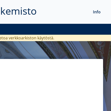
akemisto
Info
ietoa verkkoarkiston käytöstä.