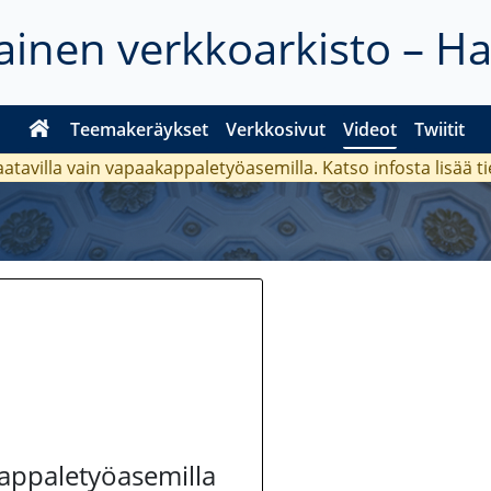
inen verkkoarkisto – H
Teemakeräykset
Verkkosivut
Videot
Twiitit
aatavilla vain vapaakappaletyöasemilla. Katso
infosta
lisää t
kappaletyöasemilla