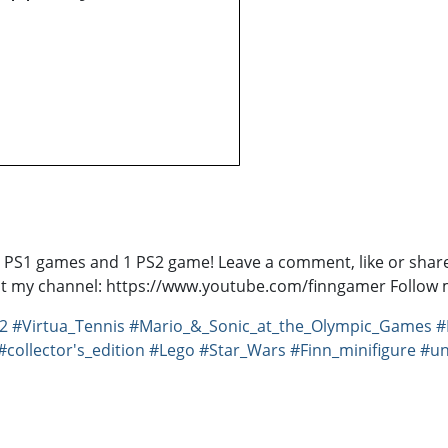
PS1 games and 1 PS2 game! Leave a comment, like or share t
t my channel: https://www.youtube.com/finngamer Follow m
_2
#Virtua_Tennis
#Mario_&_Sonic_at_the_Olympic_Games
#
#collector's_edition
#Lego
#Star_Wars
#Finn_minifigure
#un