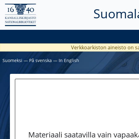
Suomala
Verkkoarkiston aineisto on s
Suomeksi
―
På svenska
―
In English
Materiaali saatavilla vain vapaa