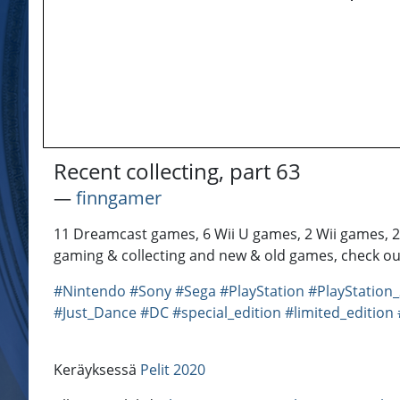
Recent collecting, part 63
―
finngamer
11 Dreamcast games, 6 Wii U games, 2 Wii games, 2 
gaming & collecting and new & old games, check ou
#Nintendo
#Sony
#Sega
#PlayStation
#PlayStation
#Just_Dance
#DC
#special_edition
#limited_edition
Keräyksessä
Pelit 2020