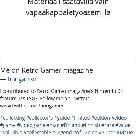
Materiaali saatavilla vain
vapaakappaletyöasemilla
Me on Retro Gamer magazine
―
finngamer
I contributed to Retro Gamer magazine's Nintendo 64
feature. Issue 87. Follow me on Twitter:
www.twitter.com/finngamer
#collecting
#collector's
#guide
#limited
#edition
#video
#game
#videogame
#mag
#Finland
#finnish
#rare
#value
#valuable
#collectable
#Legend
#of
#Zelda
#Super
#Mario