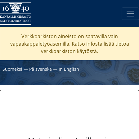
Verkkoarkiston aineisto on saatavilla vain
vapaakappaletyöasemilla. Katso
infosta
lisää tietoa
verkkoarkiston käytöstä.
Suomeksi
―
På svenska
―
In English