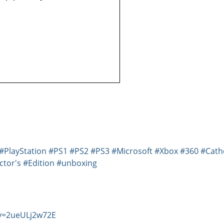
#PlayStation
#PS1
#PS2
#PS3
#Microsoft
#Xbox
#360
#Cath
ctor's
#Edition
#unboxing
v=2ueULj2w72E