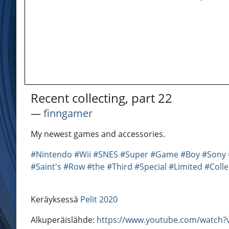
Recent collecting, part 22
―
finngamer
My newest games and accessories.
#Nintendo
#Wii
#SNES
#Super
#Game
#Boy
#Sony
#Saint's
#Row
#the
#Third
#Special
#Limited
#Colle
Keräyksessä
Pelit 2020
Alkuperäislähde:
https://www.youtube.com/watch?