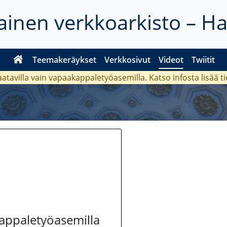
inen verkkoarkisto – H
Teemakeräykset
Verkkosivut
Videot
Twiitit
aatavilla vain vapaakappaletyöasemilla. Katso
infosta
lisää t
kappaletyöasemilla