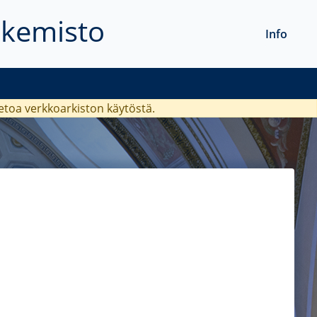
akemisto
Info
ietoa verkkoarkiston käytöstä.