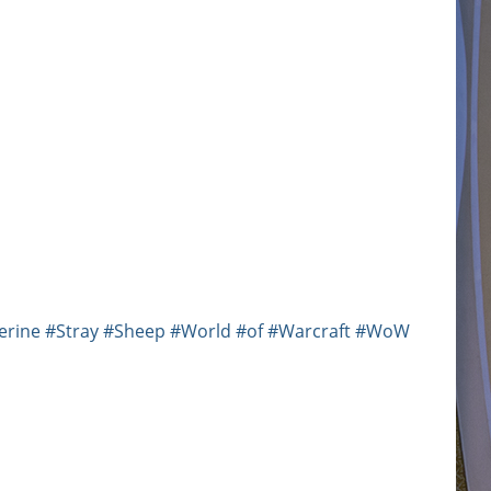
erine
#Stray
#Sheep
#World
#of
#Warcraft
#WoW