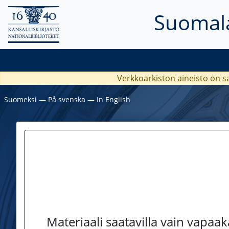
Suomala
Verkkoarkiston aineisto on s
Suomeksi
―
På svenska
―
In English
Materiaali saatavilla vain vapaa