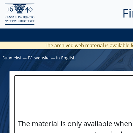
F
The archived web material is available f
Suomeksi
―
På svenska
―
In English
The material is only available when