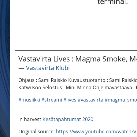
terminal.
Vastavirta Lives : Magma Smoke, Mo
―
Vastavirta Klubi
Ohjaus : Sami Raiskio Kuvaustuotanto : Sami Raiski
Katwi Koo Selostus : Mini-Minna Ohjelmavastaava : Pii
#musiikki
#streami
#lives
#vastavirta
#magma_smo
In harvest
Kesätapahtumat 2020
Original source:
https://www.youtube.com/watch?v