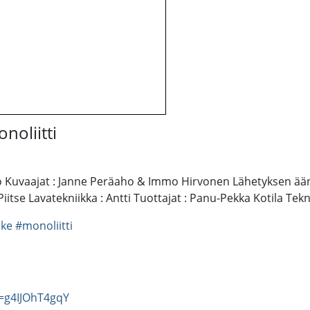
noliitti
o Kuvaajat : Janne Peräaho & Immo Hirvonen Lähetyksen ääni
tse Lavatekniikka : Antti Tuottajat : Panu-Pekka Kotila Tekni
ke
#monoliitti
=g4IJOhT4gqY