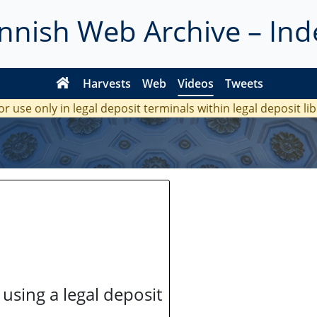
innish Web Archive – Ind
Harvests
Web
Videos
Tweets
or use only in legal deposit terminals within legal deposit li
 using a legal deposit