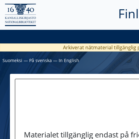
Fin
Arkiverat nätmaterial tillgänglig
Suomeksi
―
På svenska
―
In English
Materialet tillgänglig endast på f