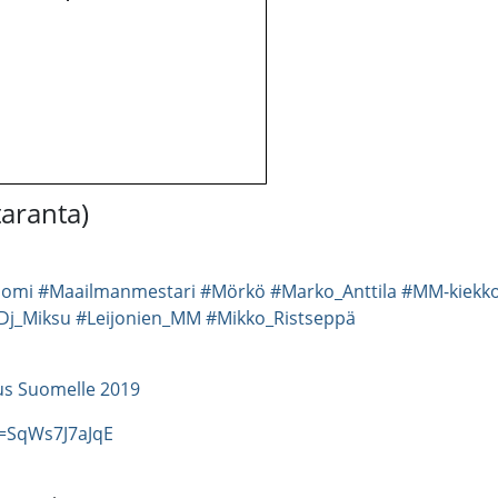
taranta)
uomi
#Maailmanmestari
#Mörkö
#Marko_Anttila
#MM-kiekk
Dj_Miksu
#Leijonien_MM
#Mikko_Ristseppä
us Suomelle 2019
=SqWs7J7aJqE