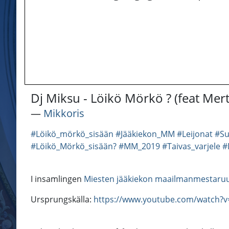
Dj Miksu - Löikö Mörkö ? (feat Mer
―
Mikkoris
#Löikö_mörkö_sisään
#Jääkiekon_MM
#Leijonat
#S
#Löikö_Mörkö_sisään?
#MM_2019
#Taivas_varjele
#
I insamlingen
Miesten jääkiekon maailmanmestaru
Ursprungskälla:
https://www.youtube.com/watch?v