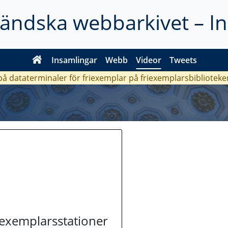
ländska webbarkivet – I
Insamlingar
Webb
Videor
Tweets
 på dataterminaler för friexemplar på friexemplarsbiblioteke
riexemplarsstationer