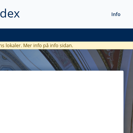
ndex
Info
ns lokaler. Mer info
på info sidan.