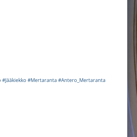
o
#Jääkiekko
#Mertaranta
#Antero_Mertaranta