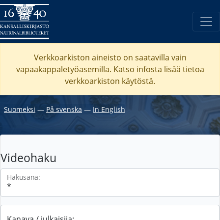
Verkkoarkiston aineisto on saatavilla vain
vapaakappaletyöasemilla. Katso
infosta
lisää tietoa
verkkoarkiston käytöstä.
Suomeksi
―
På svenska
―
In English
Videohaku
Hakusana:
Kanava / julkaisija: