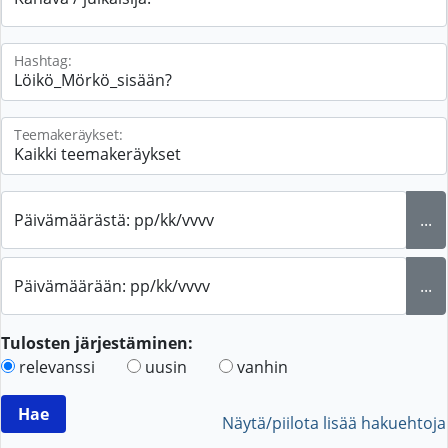
Hashtag:
Teemakeräykset:
Päivämäärästä: pp/kk/vvvv
...
Päivämäärään: pp/kk/vvvv
...
Tulosten järjestäminen:
relevanssi
uusin
vanhin
Näytä/piilota lisää hakuehtoja