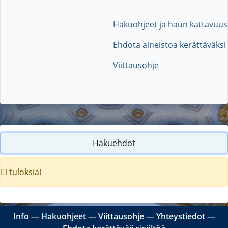
Hakuohjeet ja haun kattavuus
Ehdota aineistoa kerättäväksi
Viittausohje
Hakuehdot
Ei tuloksia!
Info
―
Hakuohjeet
―
Viittausohje
―
Yhteystiedot
―