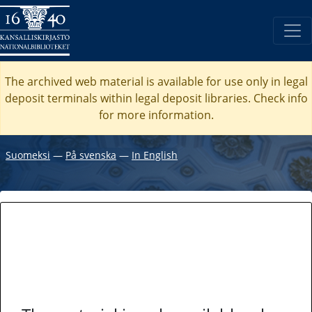
The archived web material is available for use only in legal
deposit terminals within legal deposit libraries. Check
info
for more information.
Suomeksi
―
På svenska
―
In English