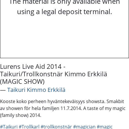
The material is only available when
using a legal deposit terminal.
Lurens Live Aid 2014 -
Taikuri/Trollkonstnär Kimmo Erkkilä
(MAGIC SHOW)
―
Taikuri Kimmo Erkkilä
Kooste koko perheen hyväntekeväisyys showsta. Smakbit
av showen för hela familjen 11.7.2014. A taste of my magic
(family show) 2014.
#Taikuri
#Trollkarl
#trollkonstnär
#magician
#magic