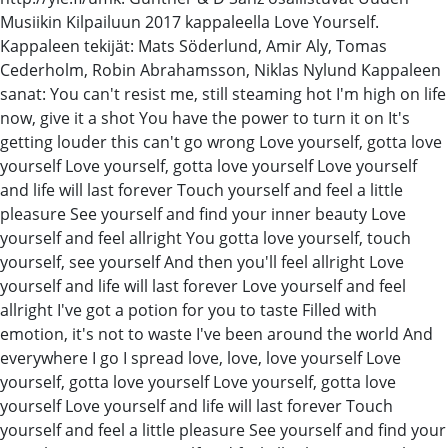
Musiikin Kilpailuun 2017 kappaleella Love Yourself.
Kappaleen tekijät: Mats Söderlund, Amir Aly, Tomas
Cederholm, Robin Abrahamsson, Niklas Nylund Kappaleen
sanat: You can't resist me, still steaming hot I'm high on life
now, give it a shot You have the power to turn it on It's
getting louder this can't go wrong Love yourself, gotta love
yourself Love yourself, gotta love yourself Love yourself
and life will last forever Touch yourself and feel a little
pleasure See yourself and find your inner beauty Love
yourself and feel allright You gotta love yourself, touch
yourself, see yourself And then you'll feel allright Love
yourself and life will last forever Love yourself and feel
allright I've got a potion for you to taste Filled with
emotion, it's not to waste I've been around the world And
everywhere I go I spread love, love, love yourself Love
yourself, gotta love yourself Love yourself, gotta love
yourself Love yourself and life will last forever Touch
yourself and feel a little pleasure See yourself and find your