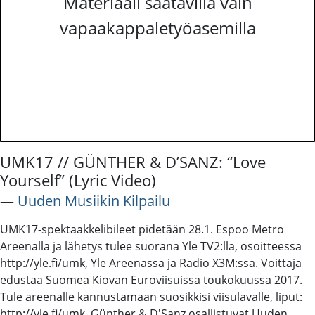
Materiaali saatavilla vain
vapaakappaletyöasemilla
UMK17 // GÜNTHER & D’SANZ: “Love
Yourself” (Lyric Video)
―
Uuden Musiikin Kilpailu
UMK17-spektaakkelibileet pidetään 28.1. Espoo Metro
Areenalla ja lähetys tulee suorana Yle TV2:lla, osoitteessa
http://yle.fi/umk, Yle Areenassa ja Radio X3M:ssa. Voittaja
edustaa Suomea Kiovan Euroviisuissa toukokuussa 2017.
Tule areenalle kannustamaan suosikkisi viisulavalle, liput:
http://yle.fi/umk. Günther & D'Sanz osallistuvat Uuden