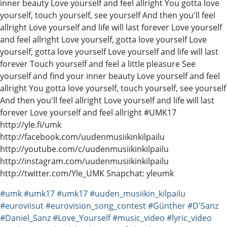
inner beauty Love yourself and feel allright You gotta love
yourself, touch yourself, see yourself And then you'll feel
allright Love yourself and life will last forever Love yourself
and feel allright Love yourself, gotta love yourself Love
yourself, gotta love yourself Love yourself and life will last
forever Touch yourself and feel a little pleasure See
yourself and find your inner beauty Love yourself and feel
allright You gotta love yourself, touch yourself, see yourself
And then you'll feel allright Love yourself and life will last
forever Love yourself and feel allright #UMK17
http://yle.fi/umk
http://facebook.com/uudenmusiikinkilpailu
http://youtube.com/c/uudenmusiikinkilpailu
http://instagram.com/uudenmusiikinkilpailu
http://twitter.com/Yle_UMK Snapchat: yleumk
#umk
#umk17
#umk17
#uuden_musiikin_kilpailu
#euroviisut
#eurovision_song_contest
#Günther
#D'Sanz
#Daniel_Sanz
#Love_Yourself
#music_video
#lyric_video