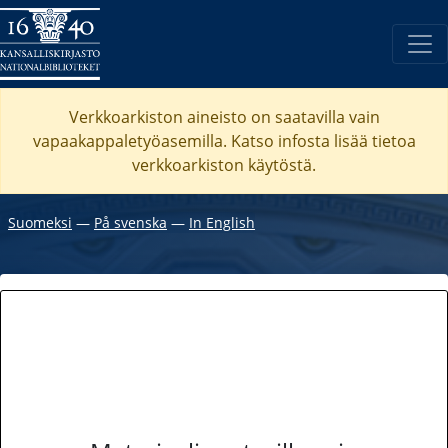
Verkkoarkiston aineisto on saatavilla vain
vapaakappaletyöasemilla. Katso
infosta
lisää tietoa
verkkoarkiston käytöstä.
Suomeksi
―
På svenska
―
In English