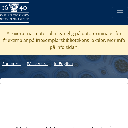
Arkiverat nätmaterial tillgänglig på dataterminaler för
friexemplar på friexemplarsbibliotekens lokaler. Mer info
på info sidan.
Suomeksi
―
På svenska
―
In English