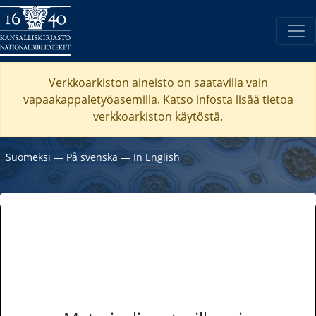
Verkkoarkiston aineisto on saatavilla vain
vapaakappaletyöasemilla. Katso
infosta
lisää tietoa
verkkoarkiston käytöstä.
Suomeksi
―
På svenska
―
In English