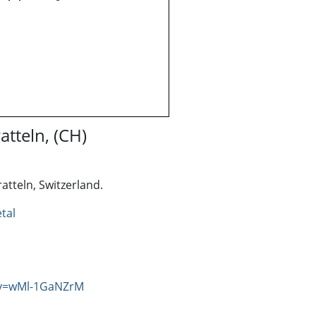
atteln, (CH)
atteln, Switzerland.
tal
?v=wMl-1GaNZrM