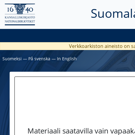
Suomala
Verkkoarkiston aineisto on s
Suomeksi
―
På svenska
―
In English
Materiaali saatavilla vain vapaa