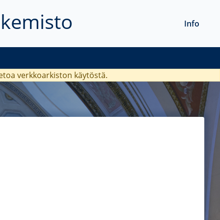
akemisto
Info
ietoa verkkoarkiston käytöstä.