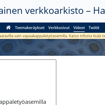
inen verkkoarkisto – H
Teemakeräykset
Verkkosivut
Videot
Twiitit
aatavilla vain vapaakappaletyöasemilla. Katso
infosta
lisää t
kappaletyöasemilla