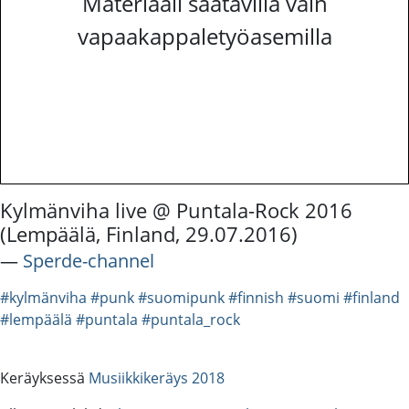
Materiaali saatavilla vain
vapaakappaletyöasemilla
Kylmänviha live @ Puntala-Rock 2016
(Lempäälä, Finland, 29.07.2016)
―
Sperde-channel
#kylmänviha
#punk
#suomipunk
#finnish
#suomi
#finland
#lempäälä
#puntala
#puntala_rock
Keräyksessä
Musiikkikeräys 2018