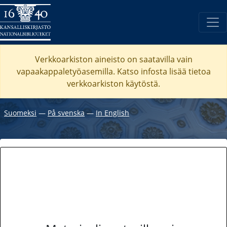
Verkkoarkiston aineisto on saatavilla vain
vapaakappaletyöasemilla. Katso
infosta
lisää tietoa
verkkoarkiston käytöstä.
Suomeksi
―
På svenska
―
In English