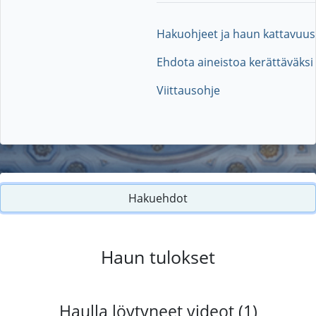
Hakuohjeet ja haun kattavuus
Ehdota aineistoa kerättäväksi
Viittausohje
Hakuehdot
Haun tulokset
Haulla löytyneet videot (1)