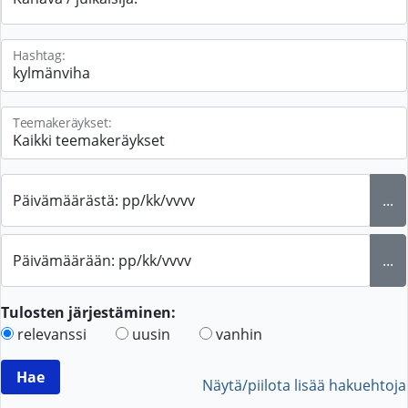
Hashtag:
Teemakeräykset:
Päivämäärästä: pp/kk/vvvv
...
Päivämäärään: pp/kk/vvvv
...
Tulosten järjestäminen:
relevanssi
uusin
vanhin
Näytä/piilota lisää hakuehtoja