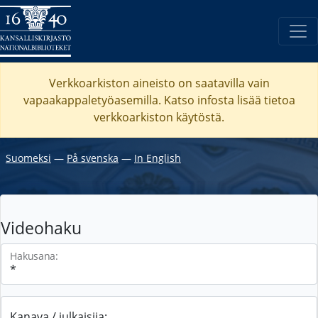
Verkkoarkiston aineisto on saatavilla vain
vapaakappaletyöasemilla. Katso
infosta
lisää tietoa
verkkoarkiston käytöstä.
Suomeksi
―
På svenska
―
In English
Videohaku
Hakusana:
Kanava / julkaisija: