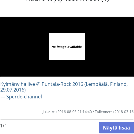
Kylmänviha live @ Puntala-Rock 2016 (Lempäälä, Finland,
29.07.2016)
― Sperde-channel
Julkaistu 2016-08-03 21:14:40 / Tallennettu 2018-03-16
1/1
Näytä lisää