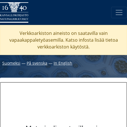
Verkkoarkiston aineisto on saatavilla vain
vapaakappaletyöasemilla. Katso
infosta
lisää tietoa
verkkoarkiston käytöstä.
Suomeksi
―
På svenska
―
In English