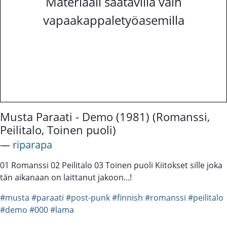
Materiaali saatavilla vain
vapaakappaletyöasemilla
Musta Paraati - Demo (1981) (Romanssi,
Peilitalo, Toinen puoli)
―
riparapa
01 Romanssi 02 Peilitalo 03 Toinen puoli Kiitokset sille joka
tän aikanaan on laittanut jakoon...!
#musta
#paraati
#post-punk
#finnish
#romanssi
#peilitalo
#demo
#000
#lama