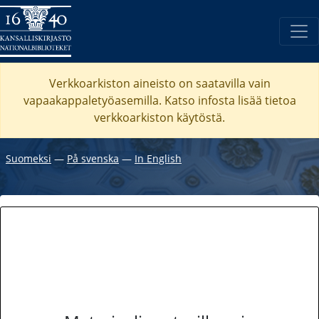
Verkkoarkiston aineisto on saatavilla vain
vapaakappaletyöasemilla. Katso
infosta
lisää tietoa
verkkoarkiston käytöstä.
Suomeksi
―
På svenska
―
In English