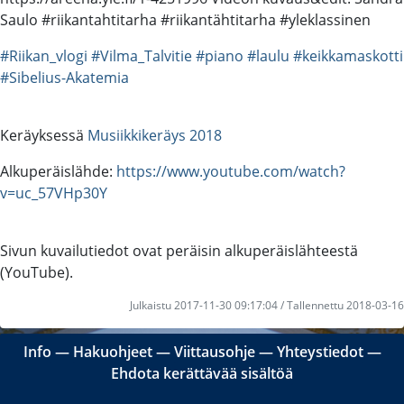
Saulo #riikantahtitarha #riikantähtitarha #yleklassinen
#Riikan_vlogi
#Vilma_Talvitie
#piano
#laulu
#keikkamaskotti
#Sibelius-Akatemia
Keräyksessä
Musiikkikeräys 2018
Alkuperäislähde:
https://www.youtube.com/watch?
v=uc_57VHp30Y
Sivun kuvailutiedot ovat peräisin alkuperäislähteestä
(YouTube).
Julkaistu 2017-11-30 09:17:04 / Tallennettu 2018-03-16
Info
―
Hakuohjeet
―
Viittausohje
―
Yhteystiedot
―
Ehdota kerättävää sisältöä