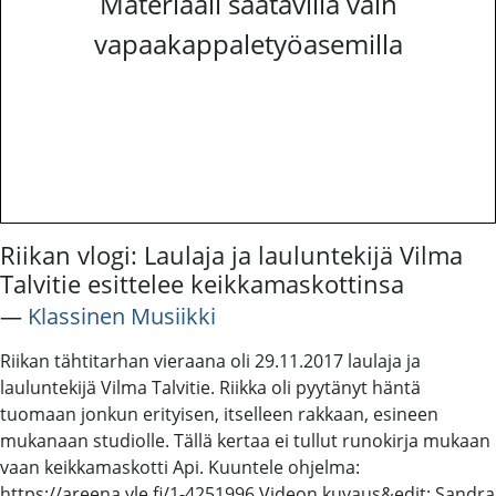
Materiaali saatavilla vain
vapaakappaletyöasemilla
Riikan vlogi: Laulaja ja lauluntekijä Vilma
Talvitie esittelee keikkamaskottinsa
―
Klassinen Musiikki
Riikan tähtitarhan vieraana oli 29.11.2017 laulaja ja
lauluntekijä Vilma Talvitie. Riikka oli pyytänyt häntä
tuomaan jonkun erityisen, itselleen rakkaan, esineen
mukanaan studiolle. Tällä kertaa ei tullut runokirja mukaan
vaan keikkamaskotti Api. Kuuntele ohjelma:
https://areena.yle.fi/1-4251996 Videon kuvaus&edit: Sandra