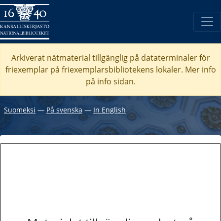
Arkiverat nätmaterial tillgänglig på dataterminaler för
friexemplar på friexemplarsbibliotekens lokaler. Mer info
på info sidan.
Suomeksi
―
På svenska
―
In English